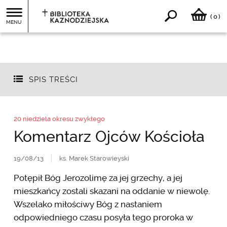
0
(
)
MENU
SPIS TREŚCI
20 niedziela okresu zwykłego
Komentarz Ojców Kościoła
19/08/13
ks. Marek Starowieyski
Potępił Bóg Jerozolimę za jej grzechy, a jej
mieszkańcy zostali skazani na oddanie w niewolę.
Wszelako miłościwy Bóg z nastaniem
odpowiedniego czasu posyła tego proroka w