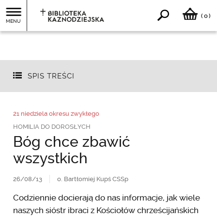
0
(
)
MENU
SPIS TREŚCI
21 niedziela okresu zwykłego
HOMILIA DO DOROSŁYCH
Bóg chce zbawić
wszystkich
26/08/13
o. Bartłomiej Kupś CSSp
Codziennie docierają do nas informacje, jak wiele
naszych sióstr ibraci z Kościołów chrześcijańskich