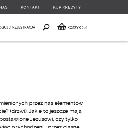
NAS
KONTAKT
KUP KREDYTY
0
OGUJ / REJESTRACJA
KOSZYK
(
)
ymienionych przez nas elementów
e? (drzwi). Jakie to jeszcze mają
postawione Jezusowi, czy tylko
ówiąc o wchodzeniu przez ciasne