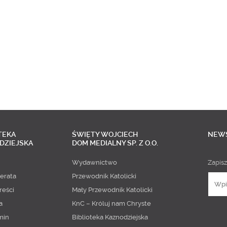
TEKA
ŚWIĘTY WOJCIECH
NEW
DZIEJSKA
DOM MEDIALNY SP. Z O.O.
Wydawnictwo
Zapisz
erata
Przewodnik Katolicki
reści
Mały Przewodnik Katolicki
a
KnC – Króluj nam Chryste
min
Biblioteka Kaznodziejska