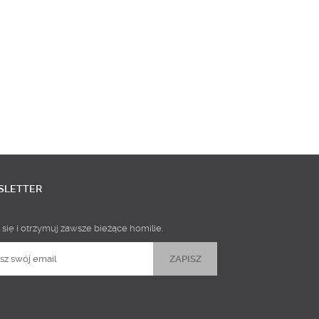
SLETTER
 się i otrzymuj zawsze bieżące homilie.