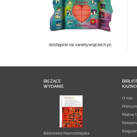
dostępne na swietywojciech.pl.
BIEŻĄCE
BIBLIO
WYDANIE
KAZNO
O nas
Prenum
Płatne t
Reklam
Regula
Biblioteka Kaznodziejska