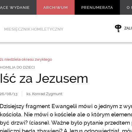
ŻĄCE WYDANIE
ARCHIWUM
PRENUMERATA
O 
ZAL
MIESIĘCZNIK HOMILETYCZNY
21 niedziela okresu zwykłego
HOMILIA DO DZIECI
Iść za Jezusem
26/08/13
ks. Konrad Zygmunt
Dzisiejszy fragment Ewangelii mówi o jednym z w
kościoła. Nie mówi o kościele ale o którym elemenci
być drzwi? (ciasne). Ważne było pytanie przedtem 
nieliczni będą zbawieni? A Jezus odpowiedział, m