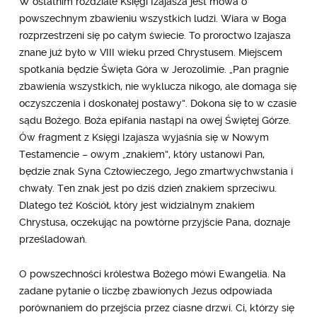
W ostatnim rozdziale Księgi Izajasza jest mowa o
powszechnym zbawieniu wszystkich ludzi. Wiara w Boga
rozprzestrzeni się po całym świecie. To proroctwo Izajasza
znane już było w VIII wieku przed Chrystusem. Miejscem
spotkania będzie Święta Góra w Jerozolimie. „Pan pragnie
zbawienia wszystkich, nie wyklucza nikogo, ale domaga się
oczyszczenia i doskonałej postawy”. Dokona się to w czasie
sądu Bożego. Boża epifania nastąpi na owej Świętej Górze.
Ów fragment z Księgi Izajasza wyjaśnia się w Nowym
Testamencie – owym „znakiem”, który ustanowi Pan,
będzie znak Syna Człowieczego, Jego zmartwychwstania i
chwały. Ten znak jest po dziś dzień znakiem sprzeciwu.
Dlatego też Kościół, który jest widzialnym znakiem
Chrystusa, oczekując na powtórne przyjście Pana, doznaje
prześladowań.
O powszechności królestwa Bożego mówi Ewangelia. Na
zadane pytanie o liczbę zbawionych Jezus odpowiada
porównaniem do przejścia przez ciasne drzwi. Ci, którzy się