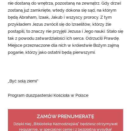
nie dostaną do wnętrza, pozostaną na zewnątrz. Gdy drzwi
zostaną już zamknięte, wtedy dokona się sąd, na którym
będą Abraham, Izaak, Jakub i wszyscy prorocy. Z tym
przykładem Jezus zwrócił się do Izraelitów, którzy źle
postąpili, to znaczy nie przyjęli Jezusa i Jego nauki. Stało się
tak z powodu zatwardziałości ich serca. Odrzucili Prawdę.
Miejsce przeznaczone dla nich w królestwie Bożym zajmą
poganie, którzy jako ostatni będą pierwszymi.
„Być solą ziemi”
Program duszpasterski Kościoła w Polsce
ZAMÓW PRENUMERATĘ
Dzięki niej „Bibliotekę Kaznodziejską” będziesz otrzymywał
regularnie, w specjalnej cenie i z bezpłatną wysyłką!