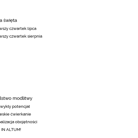
a święta
wszy czwartek lipca
wszy czwartek sierpnia
lstwo modlitwy
wykły potencjał
eskie ćwierkanie
alizacja obojętności
 IN ALTUM!