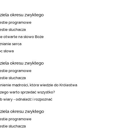
dziela okresu zwykłego
estie programowe
stie słuchacza
e otwarte na słowo Boże
nianie serca
c słowa
dziela okresu zwykłego
estie programowe
stie słuchacza
nienie mądrości, która wiedzie do Królestwa
zego warto sprzedać wszystko?
b wiary - odnaleźć i rozpoznać
dziela okresu zwykłego
estie programowe
stie słuchacza