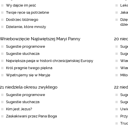
Wy dajcie im jeść
Lekc
Twoje ręce są potrzebne
Jaka
Dostrzec bliźniego
Dzię
dzi
Dzielenie, które mnoży
Wniebowzięcie Najświętszej Maryi Panny
20 nie
Sugestie programowe
Sug
Sugestie słuchacza
Suge
Największa pasja w historii chrześcijańskiej Europy
Wia
Król pragnie twego piękna
Wiar
Wpatrujemy się w Maryję
Miło
21 niedziela okresu zwykłego
22 nie
Sugestie programowe
Sug
Sugestie słuchacza
Suge
Kim jest Jezus?
Uwio
Zaskakiwani przez Pana Boga
Prz
Trud