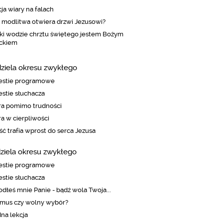
ja wiary na falach
 modlitwa otwiera drzwi Jezusowi?
ki wodzie chrztu świętego jestem Bożym
eckiem
dziela okresu zwykłego
estie programowe
stie słuchacza
ra pomimo trudności
a w cierpliwości
ść trafia wprost do serca Jezusa
dziela okresu zwykłego
estie programowe
stie słuchacza
dłeś mnie Panie - bądź wola Twoja...
ymus czy wolny wybór?
na lekcja