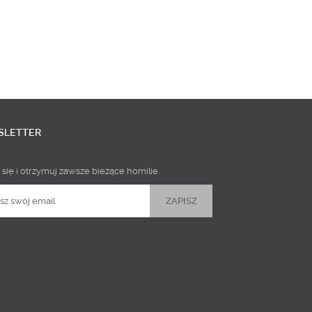
SLETTER
 się i otrzymuj zawsze bieżące homilie.