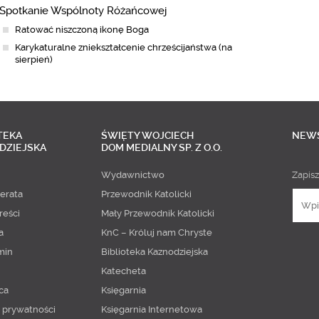
Spotkanie Wspólnoty Różańcowej
Ratować niszczoną ikonę Boga
Karykaturalne zniekształcenie chrześcijaństwa (na
sierpień)
TEKA
ŚWIĘTY WOJCIECH
NEW
DZIEJSKA
DOM MEDIALNY SP. Z O.O.
Wydawnictwo
Zapisz
erata
Przewodnik Katolicki
reści
Mały Przewodnik Katolicki
a
KnC – Króluj nam Chryste
min
Biblioteka Kaznodziejska
Katecheta
ca
Księgarnia
a prywatności
Księgarnia Internetowa