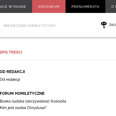
ŻĄCE WYDANIE
ARCHIWUM
PRENUMERATA
O 
ZAL
MIESIĘCZNIK HOMILETYCZNY
SPIS TREŚCI
OD REDAKCJI
Od redakcji
FORUM HOMILETYCZNE
Bosko-ludzka rzeczywistość Kościoła
Kim jest osoba Chrystusa?