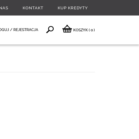
NAS
KONTAKT
KUP KREDYTY
0
OGUJ / REJESTRACJA
KOSZYK
(
)