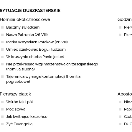
SYTUACJE DUSZPASTERSKIE
Homilie okolicznościowe
Godzin
Bądźmy świadkami
Pier
Nasza Patronka (26 VIII)
Pier
Matka wszystkich Polaków (26 VIII)
Umieć dziękować Bogu i ludziom
W kruszynie chleba Panie jesteś
Nie przekreślać wizji małżeństwa chrześcijańskiego
(homilia ślubna)
Tajemnica wymaga kontemplacji (homilia
pogrzebowa)
Pierwszy piątek
Aposto
Wśród łąk i pól
Niez
Moc słowa
Papi
Jak kwitnące kaczeńce
Glob
Żyć Ewangelią
DUC