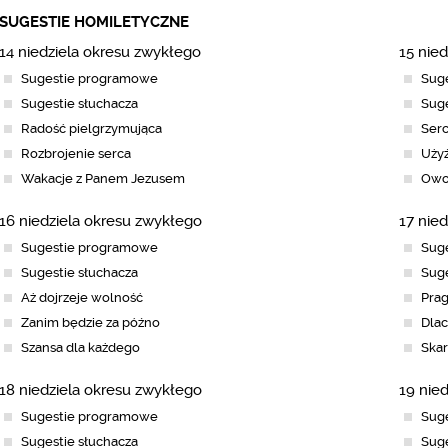
SUGESTIE HOMILETYCZNE
14 niedziela okresu zwykłego
15 nie
Sugestie programowe
Sug
Sugestie słuchacza
Suge
Radość pielgrzymująca
Serc
Rozbrojenie serca
Użyź
Wakacje z Panem Jezusem
Owo
16 niedziela okresu zwykłego
17 nie
Sugestie programowe
Sug
Sugestie słuchacza
Suge
Aż dojrzeje wolność
Prag
Zanim będzie za późno
Dlac
Szansa dla każdego
Skar
18 niedziela okresu zwykłego
19 nie
Sugestie programowe
Sug
Sugestie słuchacza
Suge