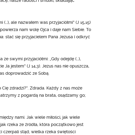
acę, nasze radości i smutki, składając
(…), ale nazwałem was przyjaciółmi” (J 15,15)
 powierza nam wolę Ojca i daje nam Siebie. To
na: stać się przyjacielem Pana Jezusa i odkryć
 ze swymi przyjaciółmi: „Gdy odejdę (…),
ie Ja jestem” (J 14,3). Jezus nas nie opuszcza,
nas doprowadzić ze Sobą.
 Cię zdradzi?”. Zdrada. Każdy z nas może
 patrzymy z pogardą na brata, osądzamy go;
iędzy nami. Jak wiele miłości, jak wiele
jak rzeka ze źródła, która początkowo jest
i czerpali stąd; wielka rzeka świętości