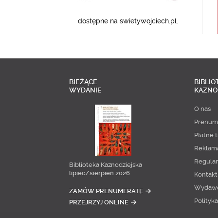
dostępne na swietywojciech.pl.
BIEŻĄCE
BIBLIO
WYDANIE
KAZNO
O nas
Prenum
Płatne t
Reklam
Regula
Biblioteka Kaznodziejska
lipiec/sierpień 2026
Kontakt
Wydaw
ZAMÓW PRENUMERATĘ
Polityk
PRZEJRZYJ ONLINE