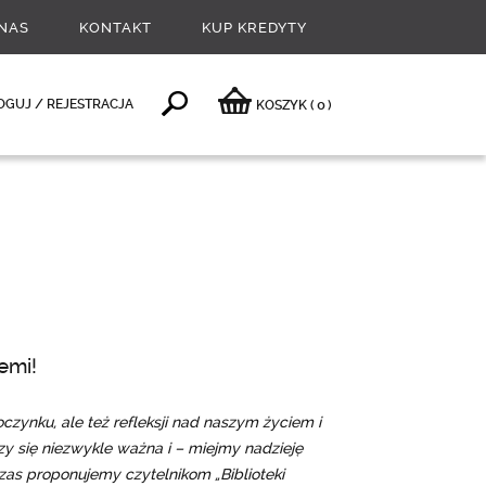
NAS
KONTAKT
KUP KREDYTY
0
OGUJ / REJESTRACJA
KOSZYK
(
)
emi!
oczynku, ale też refleksji nad naszym życiem i
 się niezwykle ważna i – miejmy nadzieję
as proponujemy czytelnikom „Biblioteki