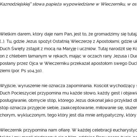
Kaznodziejskiej” słowa papieża wypowiedziane w Wieczerniku, w ost
Wielkim darem, który daje nam Pan, jest to, że gromadzimy się tut
(…). Tu, gdzie Jezus spożył Ostatnią Wieczerzę z Apostołami; gdzie 
Duch Święty zstąpił z mocą na Maryję i uczniów. Tutaj narodził się K
on z chlebem łamanym w rękach, mając w oczach rany Jezusa i Duc
posłany przez Ojca w Wieczerniku przekazał apostołom swego Ducha
ziemi (por. Ps 104,30).
Wyjście, wyruszenie nie oznacza zapominania. Kościół wychodzący st
Duch Pocieszyciel przypomina mu każde słowo, każdy gest i objaw
posługiwanie, obmycie stóp, którego Jezus dokonał jako przykład 
stóp oznacza przyjęcie siebie, zaakceptowanie, miłowanie się, służ
chorym, wykluczonym, tego który jest dla mnie antypatyczny, który
Wieczernik przypomina nam ofiarę. W każdej celebracji eucharystycz