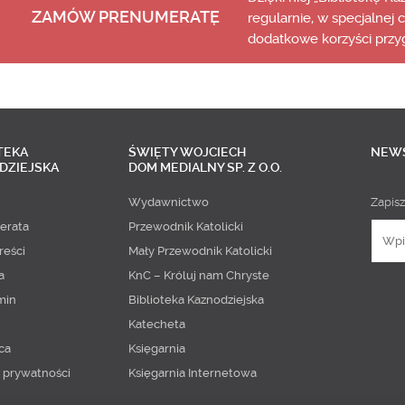
ZAMÓW PRENUMERATĘ
regularnie, w specjalnej 
dodatkowe korzyści przy
TEKA
ŚWIĘTY WOJCIECH
NEW
DZIEJSKA
DOM MEDIALNY SP. Z O.O.
Wydawnictwo
Zapisz
erata
Przewodnik Katolicki
reści
Mały Przewodnik Katolicki
a
KnC – Króluj nam Chryste
min
Biblioteka Kaznodziejska
Katecheta
ca
Księgarnia
a prywatności
Księgarnia Internetowa