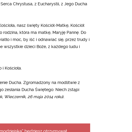
 Serca Chrystusa, z Eucharystii, z Jego Ducha
ścioła, nasz święty Kościół-Matkę, Kościół
o rodzina, która ma matkę, Maryję Pannę. Do
iatło i moc, by iść i odnawiać się, przez trudy i
e wszystkie dzieci Boże, z każdego ludu i
i Kościoła.
ienie Ducha. Zgromadzony na modlitwie z
 zesłania Ducha Świętego: Niech zstąpi
k, Wieczernik, 26 maja 2014 roku
).
aznodziejską” będziesz otrzymywał