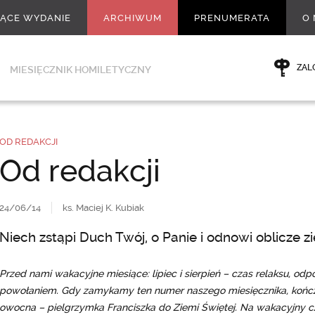
ŻĄCE WYDANIE
ARCHIWUM
PRENUMERATA
O 
ZAL
MIESIĘCZNIK HOMILETYCZNY
OD REDAKCJI
Od redakcji
24/06/14
ks. Maciej K. Kubiak
Niech zstąpi Duch Twój, o Panie i odnowi oblicze zi
Przed nami wakacyjne miesiące: lipiec i sierpień – czas relaksu, odp
powołaniem. Gdy zamykamy ten numer naszego miesięcznika, kończy
owocna – pielgrzymka Franciszka do Ziemi Świętej. Na wakacyjny cz