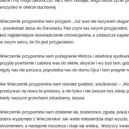
także i my mogli zjednoczyć się z Nim, oddając Bogu nasze życie, pr
wszystko w ofierze duchowej.
Wieczernik przypomina nam przyjaźń. „Już was nie nazywam sługami 
– powiedział Jezus do Dwunastu. Pan czyni nas swymi przyjaciółmi,
jest najpiękniejsze doświadczenie chrześcijanina, a zwłaszcza kapła
w swym sercu, że On jest przyjacielem.
Wieczernik przypomina nam pożegnanie Mistrza i obietnicę spotkania
przyjdę powtórnie i zabiorę was do siebie, abyście i wy byli tam, gdz
nigdy nas nie porzuca, poprzedza nas do domu Ojca i tam pragnie 
Ale Wieczernik przypomina nam również podłość, wścibskość – „Kto
przeżywać na nowo te postawy, a nie tylko i nie zawsze inni, kiedy
kiedy naszymi grzechami zdradzamy Jezusa.
Wieczernik przypomina nam dzielenie się, braterstwo, zgodę, pokój m
dobra wypłynęło z Wieczernika! Jak wiele miłosierdzia stąd wyszło, 
strumieniem, a następnie rozszerza i staje się wielką… Wszyscy święc