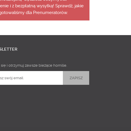
cenie i z bezpłatną wysyłką! Sprawdź, jakie
gotowaliśmy dla Prenumeratorów.
SLETTER
 się i otrzymuj zawsze bieżące homilie.