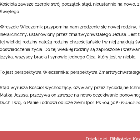
Kościoła zawsze czerpie swój początek stąd, nieustannie na nowo, z
Świętego.
Wreszcie Wieczernik przypomina nam zrodzenie się nowej rodziny, Ko
hierarchiczny, ustanowiony przez zmartwychwstałego Jezusa. Jest t
tej wielkiej rodziny należą rodziny chrześcijańskie i w niej znajdują św
doświadczenia życia. Do tej wielkiej rodziny są zaproszone i wezwan
języka, wszyscy bracia i synowie jednego Ojca, który jest w niebie.
To jest perspektywa Wieczernika: perspektywa Zmartwychwstałego 
Stąd wyrusza Kościół wychodzący, ożywiany przez życiodajne tchn
Matką Jezusa, przeżywa on zawsze na nowo oczekiwanie ponownego
Duch Twój, o Panie i odnowi oblicze ziemi (por. Ps 104,30)! (
Francisze
Dzięki niej „Bibliotekę K