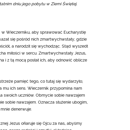
atnim dniu jego pobytu w Ziemi Świętej.
aj, w Wieczerniku, aby sprawować Eucharystię
ukazał się pośród nich zmartwychwstały; gdzie
ościół, a narodził się wychodząc. Stąd wyszedł
ha miłości w sercu. Zmartwychwstały Jezus,
 i z tą mocą posłał ich, aby odnowić oblicze
rzeże pamięć tego, co tutaj się wydarzyło;
ia mu ich sens. Wieczernik przypomina nam
dla swoich uczniów. Obmycie sobie nawzajem
enie sobie nawzajem. Oznacza służenie ubogim,
 mnie denerwuje.
nej Jezus ofiaruje się Ojcu za nas, abyśmy