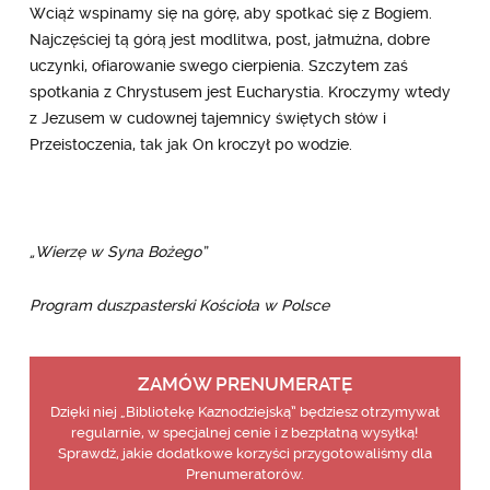
Wciąż wspinamy się na górę, aby spotkać się z Bogiem.
Najczęściej tą górą jest modlitwa, post, jałmużna, dobre
uczynki, ofiarowanie swego cierpienia. Szczytem zaś
spotkania z Chrystusem jest Eucharystia. Kroczymy wtedy
z Jezusem w cudownej tajemnicy świętych słów i
Przeistoczenia, tak jak On kroczył po wodzie.
„Wierzę w Syna Bożego”
Program duszpasterski Kościoła w Polsce
ZAMÓW PRENUMERATĘ
Dzięki niej „Bibliotekę Kaznodziejską” będziesz otrzymywał
regularnie, w specjalnej cenie i z bezpłatną wysyłką!
Sprawdź, jakie dodatkowe korzyści przygotowaliśmy dla
Prenumeratorów.