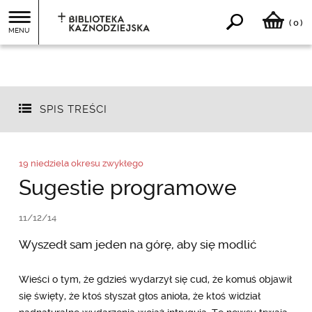
0
(
)
MENU
SPIS TREŚCI
19 niedziela okresu zwykłego
Sugestie programowe
11/12/14
Wyszedł sam jeden na górę, aby się modlić
Wieści o tym, że gdzieś wydarzył się cud, że komuś objawił
się święty, że ktoś słyszał głos anioła, że ktoś widział