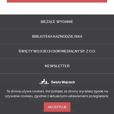
BIEŻĄCE
WYDANIE
BIBLIOTEKA
KAZNODZIEJSKA
ŚWIĘTY WOJCIECH
DOM MEDIALNY SP. Z O.O.
NEWSLETTER
Ta strona używa cookies. Korzystając ze strony wyrażasz zgodę na
używanie cookies, zgodnie z aktualnymi ustawieniami przeglądarki.
Copyright © 2014-2018
Święty Wojciech Dom Medialny sp. z o.o.
AKCEPTUJĘ
Realizacja
Predictes.com