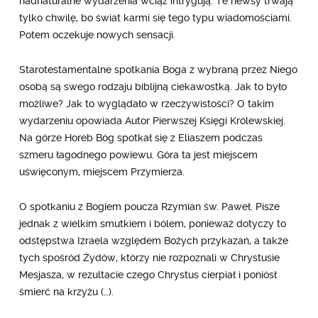
nadnaturalne wydarzenia wciąż intrygują. Te newsy trwają
tylko chwilę, bo świat karmi się tego typu wiadomościami.
Potem oczekuje nowych sensacji.
Starotestamentalne spotkania Boga z wybraną przez Niego
osobą są swego rodzaju biblijną ciekawostką. Jak to było
możliwe? Jak to wyglądało w rzeczywistości? O takim
wydarzeniu opowiada Autor Pierwszej Księgi Królewskiej.
Na górze Horeb Bóg spotkał się z Eliaszem podczas
szmeru łagodnego powiewu. Góra ta jest miejscem
uświęconym, miejscem Przymierza.
O spotkaniu z Bogiem poucza Rzymian św. Paweł. Pisze
jednak z wielkim smutkiem i bólem, ponieważ dotyczy to
odstępstwa Izraela względem Bożych przykazań, a także
tych spośród Żydów, którzy nie rozpoznali w Chrystusie
Mesjasza, w rezultacie czego Chrystus cierpiał i poniósł
śmierć na krzyżu (…).