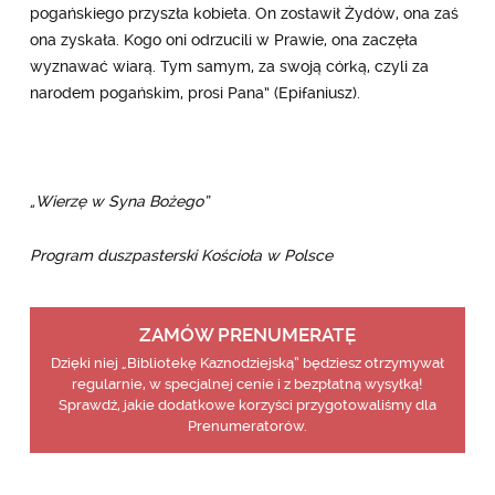
pogańskiego przyszła kobieta. On zostawił Żydów, ona zaś
ona zyskała. Kogo oni odrzucili w Prawie, ona zaczęła
wyznawać wiarą. Tym samym, za swoją córką, czyli za
narodem pogańskim, prosi Pana” (Epifaniusz).
„Wierzę w Syna Bożego”
Program duszpasterski Kościoła w Polsce
ZAMÓW PRENUMERATĘ
Dzięki niej „Bibliotekę Kaznodziejską” będziesz otrzymywał
regularnie, w specjalnej cenie i z bezpłatną wysyłką!
Sprawdź, jakie dodatkowe korzyści przygotowaliśmy dla
Prenumeratorów.