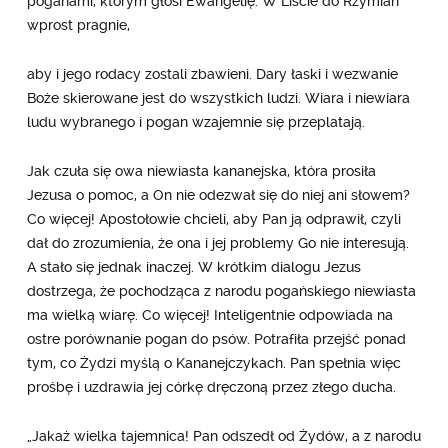
poganami, którym głosi Ewangelię. W Liście do Rzymian
wprost pragnie,
aby i jego rodacy zostali zbawieni. Dary łaski i wezwanie
Boże skierowane jest do wszystkich ludzi. Wiara i niewiara
ludu wybranego i pogan wzajemnie się przeplatają.
Jak czuła się owa niewiasta kananejska, która prosiła
Jezusa o pomoc, a On nie odezwał się do niej ani słowem?
Co więcej! Apostołowie chcieli, aby Pan ją odprawił, czyli
dał do zrozumienia, że ona i jej problemy Go nie interesują.
A stało się jednak inaczej. W krótkim dialogu Jezus
dostrzega, że pochodząca z narodu pogańskiego niewiasta
ma wielką wiarę. Co więcej! Inteligentnie odpowiada na
ostre porównanie pogan do psów. Potrafiła przejść ponad
tym, co Żydzi myślą o Kananejczykach. Pan spełnia więc
prośbę i uzdrawia jej córkę dręczoną przez złego ducha.
„Jakaż wielka tajemnica! Pan odszedł od Żydów, a z narodu