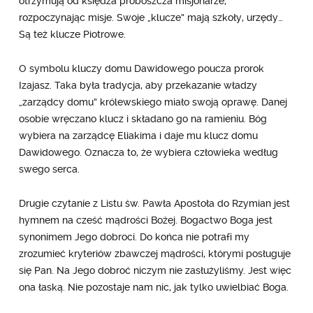
otrzymują od księdza proboszcza misjonarze,
rozpoczynając misje. Swoje „klucze” mają szkoły, urzędy…
Są też klucze Piotrowe.
O symbolu kluczy domu Dawidowego poucza prorok
Izajasz. Taka była tradycja, aby przekazanie władzy
„zarządcy domu” królewskiego miało swoją oprawę. Danej
osobie wręczano klucz i składano go na ramieniu. Bóg
wybiera na zarządcę Eliakima i daje mu klucz domu
Dawidowego. Oznacza to, że wybiera człowieka według
swego serca.
Drugie czytanie z Listu św. Pawła Apostoła do Rzymian jest
hymnem na cześć mądrości Bożej. Bogactwo Boga jest
synonimem Jego dobroci. Do końca nie potrafi my
zrozumieć kryteriów zbawczej mądrości, którymi posługuje
się Pan. Na Jego dobroć niczym nie zasłużyliśmy. Jest więc
ona łaską. Nie pozostaje nam nic, jak tylko uwielbiać Boga.