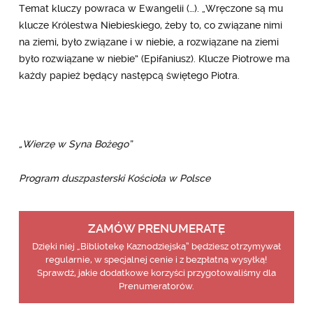
Temat kluczy powraca w Ewangelii (…). „Wręczone są mu
klucze Królestwa Niebieskiego, żeby to, co związane nimi
na ziemi, było związane i w niebie, a rozwiązane na ziemi
było rozwiązane w niebie” (Epifaniusz). Klucze Piotrowe ma
każdy papież będący następcą świętego Piotra.
„Wierzę w Syna Bożego”
Program duszpasterski Kościoła w Polsce
ZAMÓW PRENUMERATĘ
Dzięki niej „Bibliotekę Kaznodziejską” będziesz otrzymywał
regularnie, w specjalnej cenie i z bezpłatną wysyłką!
Sprawdź, jakie dodatkowe korzyści przygotowaliśmy dla
Prenumeratorów.