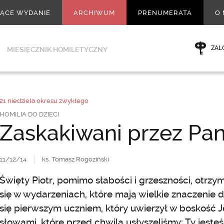
ŻĄCE WYDANIE
ARCHIWUM
PRENUMERATA
O 
ZAL
MIESIĘCZNIK HOMILETYCZNY
21 niedziela okresu zwykłego
HOMILIA DO DZIECI
Zaskakiwani przez Pa
11/12/14
ks. Tomasz Rogoziński
Święty Piotr, pomimo słabości i grzeszności, otrzy
się w wydarzeniach, które mają wielkie znaczenie d
się pierwszym uczniem, który uwierzył w boskość Je
słowami, które przed chwilą usłyszeliśmy: Ty jes