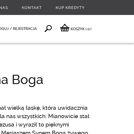
NAS
KONTAKT
KUP KREDYTY
0
OGUJ / REJESTRACJA
KOSZYK
(
)
na Boga
mał wielką łaskę, która uwidacznia
la nas wszystkich: Mianowicie stał
zusa i wyraził to pięknymi
teś Mesjaszem Synem Boga żywego.