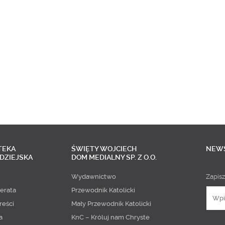
TEKA
ŚWIĘTY WOJCIECH
NEW
DZIEJSKA
DOM MEDIALNY SP. Z O.O.
Wydawnictwo
Zapisz
erata
Przewodnik Katolicki
reści
Mały Przewodnik Katolicki
a
KnC – Króluj nam Chryste