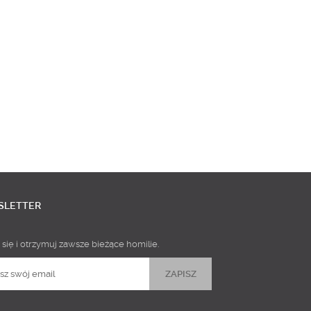
SLETTER
 się i otrzymuj zawsze bieżące homilie.