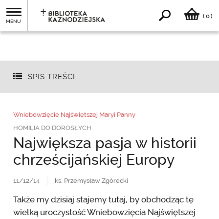
0
(
)
MENU
SPIS TREŚCI
Wniebowzięcie Najświętszej Maryi Panny
HOMILIA DO DOROSŁYCH
Największa pasja w historii
chrześcijańskiej Europy
11/12/14
ks. Przemysław Zgórecki
Także my dzisiaj stajemy tutaj, by obchodząc tę
wielką uroczystość Wniebowzięcia Najświętszej