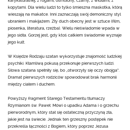
karykaturalnej, z rogami, osmolony, czarny, z widłami, z
kopytami. Dla wielu ludzi to tylko śmieszna maskotka, którą
wieszają na makatce. Inni zaznaczają swój demoniczny styl
ubraniem i makijażem. Zły duch obecny jest w sztuce (film,
piosenka, literatura, rzeźba). Wielu nieświadomie wpada w
jego sidła. Gorzej jest, gdy ktoś całkiem świadomie wyznaje
jego kult.
W Księdze Rodzaju szatan wykorzystuje znajomość ludzkiej
psychiki. Kłamliwą pokusą przekonuje pierwszych ludzi.
Słowa szatana spełniły się, bo „otworzyły się oczy obojga”.
Dramat pierwszych rodziców spowodował brak harmonii
między ciałem i duchem.
Powyższy fragment Starego Testamentu tłumaczy
Rzymianom św. Paweł. Mówi o upadku Adama i o grzechu
pierworodnym, który stał się ostateczną przyczyną zła,
jakie jest na świecie. Jednak ten grzeszny postępek nie
przekreśla łączności z Bogiem, który poprzez Jezusa