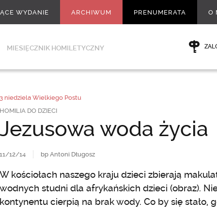
ŻĄCE WYDANIE
ARCHIWUM
PRENUMERATA
O 
ZAL
MIESIĘCZNIK HOMILETYCZNY
3 niedziela Wielkiego Postu
HOMILIA DO DZIECI
Jezusowa woda życia
11/12/14
bp Antoni Długosz
W kościołach naszego kraju dzieci zbierają makula
wodnych studni dla afrykańskich dzieci (obraz). Ni
kontynentu cierpią na brak wody. Co by się stało