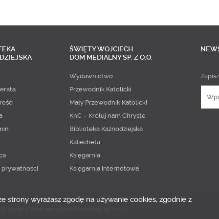
TEKA
ŚWIĘTY WOJCIECH
NEW
DZIEJSKA
DOM MEDIALNY SP. Z O.O.
Wydawnictwo
Zapisz
erata
Przewodnik Katolicki
reści
Mały Przewodnik Katolicki
a
KnC – Króluj nam Chryste
min
Biblioteka Kaznodziejska
Katecheta
ca
Księgarnia
a prywatności
Księgarnia Internetowa
 ze strony wyrażasz zgodę na używanie cookies, zgodnie z
18
Święty Wojciech Dom Medialny sp. z o.o.