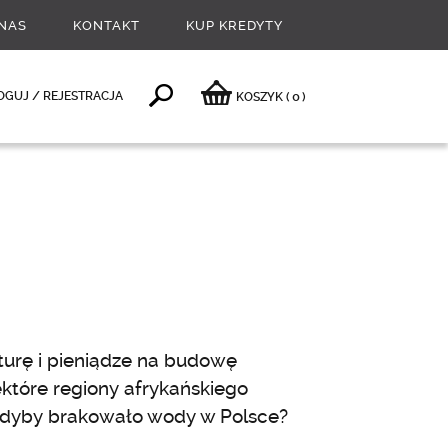
NAS
KONTAKT
KUP KREDYTY
0
OGUJ / REJESTRACJA
KOSZYK
(
)
turę i pieniądze na budowę
ektóre regiony afrykańskiego
, gdyby brakowało wody w Polsce?