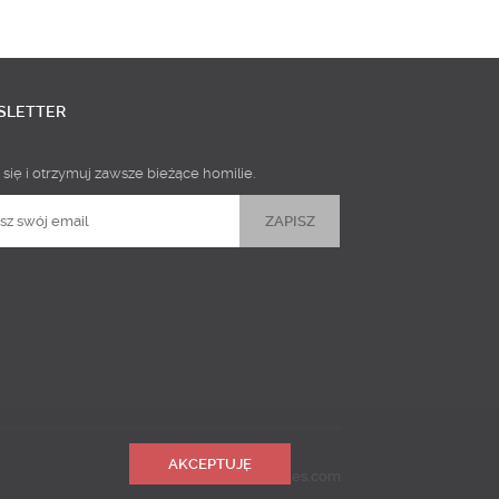
SLETTER
 się i otrzymuj zawsze bieżące homilie.
AKCEPTUJĘ
Realizacja
Predictes.com