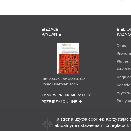
BIEŻĄCE
BIBLIO
WYDANIE
KAZNO
O nas
Prenum
Płatne t
Reklam
Regula
Biblioteka Kaznodziejska
lipiec/sierpień 2026
Kontakt
Wydaw
ZAMÓW PRENUMERATĘ
Polityk
PRZEJRZYJ ONLINE
Ta strona używa cookies. Korzystając
aktualnymi ustawieniami przeglądarki.
Copyright © 2014-20