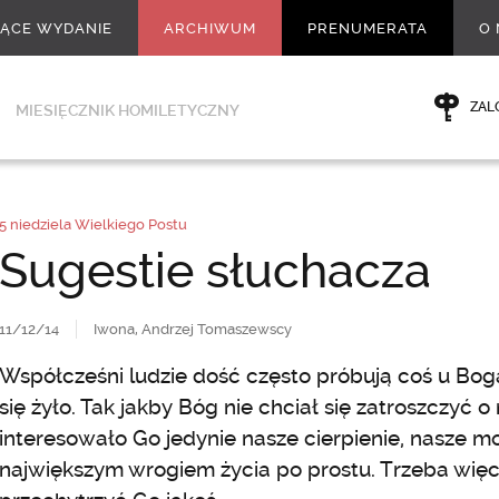
ŻĄCE WYDANIE
ARCHIWUM
PRENUMERATA
O 
ZAL
MIESIĘCZNIK HOMILETYCZNY
5 niedziela Wielkiego Postu
Sugestie słuchacza
11/12/14
Iwona, Andrzej Tomaszewscy
Współcześni ludzie dość często próbują coś u Bo
się żyło. Tak jakby Bóg nie chciał się zatroszczyć 
interesowało Go jedynie nasze cierpienie, nasze m
największym wrogiem życia po prostu. Trzeba więc