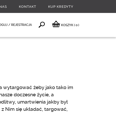
NAS
KONTAKT
KUP KREDYTY
0
OGUJ / REJESTRACJA
KOSZYK
(
)
ga wytargować żeby jako tako im
o nasze doczesne życie, a
odlitwy, umartwienia jakby był
 z Nim się układać, targować,