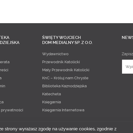
TEKA
ŚWIĘTY WOJCIECH
NEW
DZIEJSKA
DOM MEDIALNY SP. Z O.O.
Wydawnictwo
Zapisz
erata
Przewodnik Katolicki
reści
Mały Przewodnik Katolicki
a
KnC – Króluj nam Chryste
min
Biblioteka Kaznodziejska
Katecheta
ca
Księgarnia
a prywatności
Księgarnia Internetowa
 ze strony wyrażasz zgodę na używanie cookies, zgodnie z