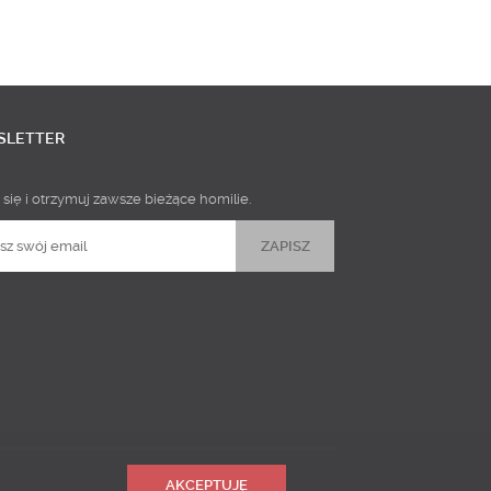
SLETTER
 się i otrzymuj zawsze bieżące homilie.
AKCEPTUJĘ