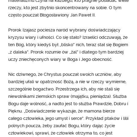
materializmu czyha na każdego, kto pragnie posiadać wiele
rzeczy, kto jest zbytnio skoncentrowany na sobie. O tym
często pouczał Błogosławiony Jan Paweł II.
Prorok Izajasz pociesza naród wybrany doświadczający
kryzysu wiary i ufności. Co się stało? Izraelici odczuwają, że
ten Bóg, który kiedyś był „blisko” nich, teraz stał się Bogiem
„z daleka”. Prorok rozumie ów „żal” i dlatego tym bardziej
uczy zniechęconych wiary w Boga i Jego obecność.
Nic dziwnego, że Chrystus pouczał swoich uczniów, aby
bardziej ufali w opatrzność Bożą, a nie w rzeczy wymierne,
szczególnie bogactwo. Przestrzega ich, aby nie stali się
niewolnikami ziemskich spraw (majątku, pieniądza). Służba
Bogu daje wolność, a nadto jest to służba Prawdzie, Dobru i
Pięknu. „Doświadczenie wykazuje, że mamona bierze
całego człowieka, jego umysł i serce”. Przykład ptaków i lilii
polnych poucza, żeby zaufać Bogu, który dając życie
człowiekowi, sprawi, że człowiek otrzyma to, co jest