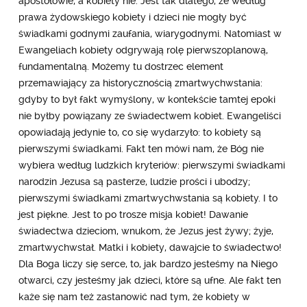
apostołowie, a kobiety nie. Jest tak dlatego, że według
prawa żydowskiego kobiety i dzieci nie mogły być
świadkami godnymi zaufania, wiarygodnymi. Natomiast w
Ewangeliach kobiety odgrywają rolę pierwszoplanową,
fundamentalną. Możemy tu dostrzec element
przemawiający za historycznością zmartwychwstania:
gdyby to był fakt wymyślony, w kontekście tamtej epoki
nie byłby powiązany ze świadectwem kobiet. Ewangeliści
opowiadają jedynie to, co się wydarzyło: to kobiety są
pierwszymi świadkami. Fakt ten mówi nam, że Bóg nie
wybiera według ludzkich kryteriów: pierwszymi świadkami
narodzin Jezusa są pasterze, ludzie prości i ubodzy;
pierwszymi świadkami zmartwychwstania są kobiety. I to
jest piękne. Jest to po trosze misja kobiet! Dawanie
świadectwa dzieciom, wnukom, że Jezus jest żywy; żyje,
zmartwychwstał. Matki i kobiety, dawajcie to świadectwo!
Dla Boga liczy się serce, to, jak bardzo jesteśmy na Niego
otwarci, czy jesteśmy jak dzieci, które są ufne. Ale fakt ten
każe się nam też zastanowić nad tym, że kobiety w