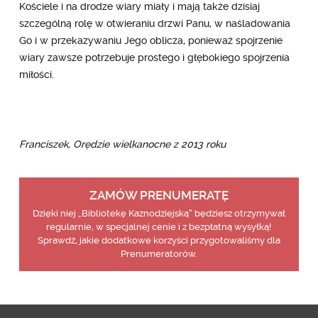
Kościele i na drodze wiary miały i mają także dzisiaj
szczególną rolę w otwieraniu drzwi Panu, w naśladowania
Go i w przekazywaniu Jego oblicza, ponieważ spojrzenie
wiary zawsze potrzebuje prostego i głębokiego spojrzenia
miłości.
Franciszek, Orędzie wielkanocne z 2013 roku
ZAMÓW PRENUMERATĘ
Dzięki niej „Bibliotekę Kaznodziejską” będziesz otrzymywał
regularnie, w specjalnej cenie i z bezpłatną wysyłką!
Sprawdź, jakie dodatkowe korzyści przygotowaliśmy dla
Prenumeratorów.