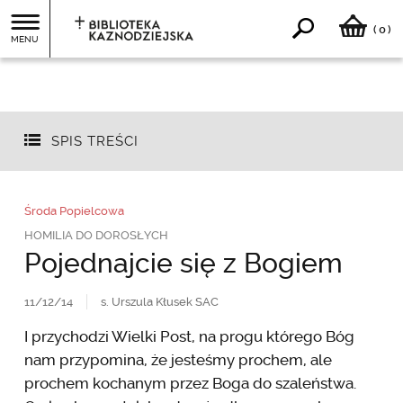
0
(
)
MENU
SPIS TREŚCI
Środa Popielcowa
HOMILIA DO DOROSŁYCH
Pojednajcie się z Bogiem
11/12/14
s. Urszula Kłusek SAC
I przychodzi Wielki Post, na progu którego Bóg
nam przypomina, że jesteśmy prochem, ale
prochem kochanym przez Boga do szaleństwa.