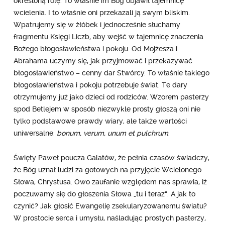
określoną rolę. To właśnie im Bóg objawił tajemnicę
wcielenia. I to właśnie oni przekazali ją swym bliskim.
Wpatrujemy się w żłóbek i jednocześnie słuchamy
fragmentu Księgi Liczb, aby wejść w tajemnicę znaczenia
Bożego błogosławieństwa i pokoju. Od Mojżesza i
Abrahama uczymy się, jak przyjmować i przekazywać
błogosławieństwo – cenny dar Stwórcy. To właśnie takiego
błogosławieństwa i pokoju potrzebuje świat. Te dary
otrzymujemy już jako dzieci od rodziców. Wzorem pasterzy
spod Betlejem w sposób niezwykle prosty głoszą oni nie
tylko podstawowe prawdy wiary, ale także wartości
uniwersalne:
bonum, verum, unum et pulchrum
.
Święty Paweł poucza Galatów, że pełnia czasów świadczy,
że Bóg uznał ludzi za gotowych na przyjęcie Wcielonego
Słowa, Chrystusa. Owo zaufanie względem nas sprawia, iż
poczuwamy się do głoszenia Słowa „tu i teraz”. A jak to
czynić? Jak głosić Ewangelię zsekularyzowanemu światu?
W prostocie serca i umysłu, naśladując prostych pasterzy,