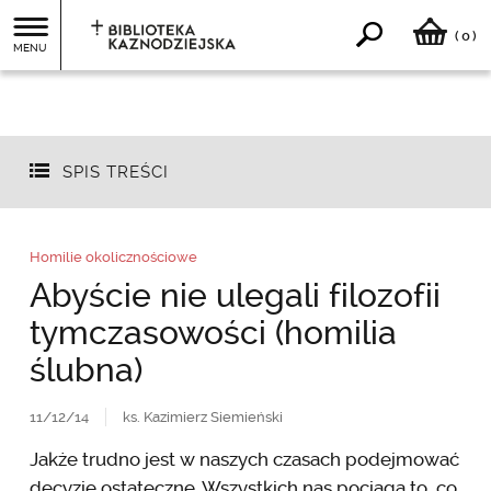
0
(
)
MENU
SPIS TREŚCI
Homilie okolicznościowe
Abyście nie ulegali filozofii
tymczasowości (homilia
ślubna)
11/12/14
ks. Kazimierz Siemieński
Jakże trudno jest w naszych czasach podejmować
decyzje ostateczne. Wszystkich nas pociąga to, co