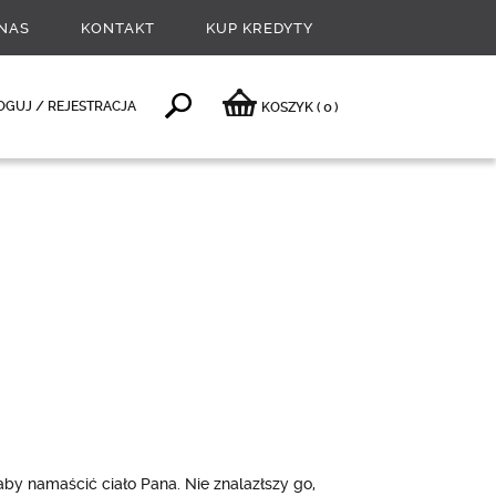
NAS
KONTAKT
KUP KREDYTY
0
OGUJ / REJESTRACJA
KOSZYK
(
)
y namaścić ciało Pana. Nie znalazłszy go,