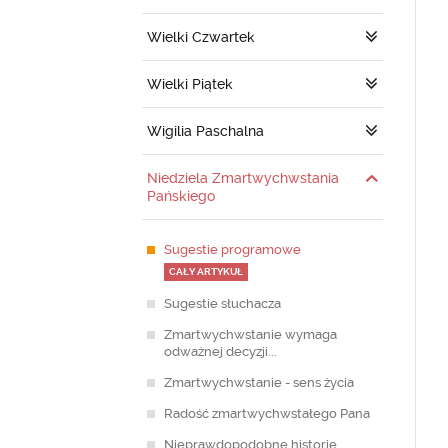
Wielki Czwartek
Wielki Piątek
Wigilia Paschalna
Niedziela Zmartwychwstania
Pańskiego
Sugestie programowe
CAŁY ARTYKUŁ
Sugestie słuchacza
Zmartwychwstanie wymaga
odważnej decyzji...
Zmartwychwstanie - sens życia
Radość zmartwychwstałego Pana
Nieprawdopodobne historie