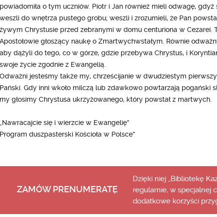
powiadomiła o tym uczniów. Piotr i Jan również mieli odwagę, gdyż sp
weszli do wnętrza pustego grobu; weszli i zrozumieli, że Pan powst
żywym Chrystusie przed zebranymi w domu centuriona w Cezarei. Tak
Apostołowie głoszący naukę o Zmartwychwstałym. Równie odważny
aby dążyli do tego, co w górze, gdzie przebywa Chrystus, i Koryntian,
swoje życie zgodnie z Ewangelią.
Odważni jesteśmy także my, chrześcijanie w dwudziestym pierwszy
Pański. Gdy inni wkoło milczą lub zdawkowo powtarzają pogański s
my głosimy Chrystusa ukrzyżowanego, który powstał z martwych.
„Nawracajcie się i wierzcie w Ewangelię”
Program duszpasterski Kościoła w Polsce”
Dzięki niej „Bibliotekę K
ZAMÓW PRENUMERATĘ
regularnie, w specjalnej 
dodatkowe korzyści przy