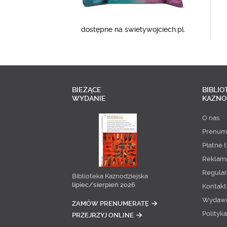
dostępne na swietywojciech.pl.
BIEŻĄCE
BIBLIO
WYDANIE
KAZNO
O nas
Prenum
Płatne t
Reklam
Regula
Biblioteka Kaznodziejska
lipiec/sierpień 2026
Kontakt
Wydaw
ZAMÓW PRENUMERATĘ
Polityk
PRZEJRZYJ ONLINE