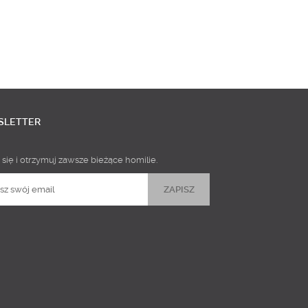
SLETTER
 się i otrzymuj zawsze bieżące homilie.