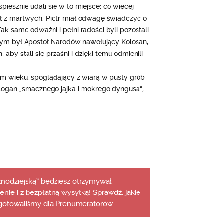
iesznie udali się w to miejsce; co więcej –
ał z martwych. Piotr miał odwagę świadczyć o
 samo odważni i pełni radości byli pozostali
m był Apostoł Narodów nawołujący Kolosan,
 aby stali się przaśni i dzięki temu odmienili
m wieku, spoglądający z wiarą w pusty grób
logan „smacznego jajka i mokrego dyngusa”,
aznodziejską” będziesz otrzymywał
cenie i z bezpłatną wysyłką! Sprawdź, jakie
gotowaliśmy dla Prenumeratorów.