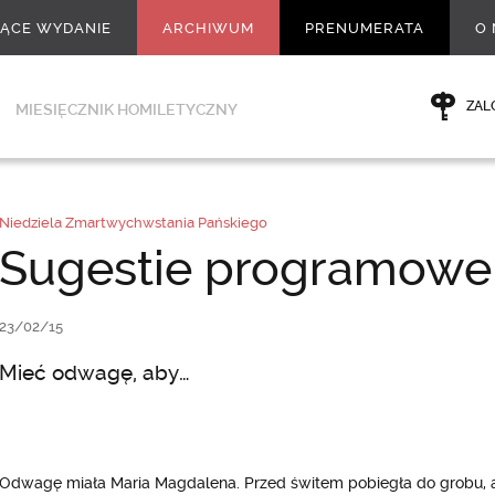
ŻĄCE WYDANIE
ARCHIWUM
PRENUMERATA
O 
ZAL
MIESIĘCZNIK HOMILETYCZNY
Niedziela Zmartwychwstania Pańskiego
Sugestie programowe
23/02/15
Mieć odwagę, aby…
Odwagę miała Maria Magdalena. Przed świtem pobiegła do grobu, ab