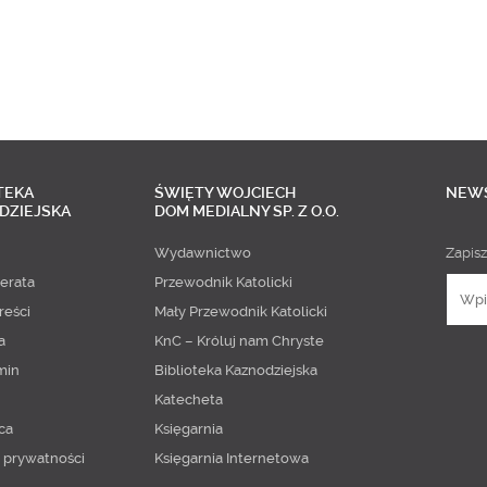
TEKA
ŚWIĘTY WOJCIECH
NEW
DZIEJSKA
DOM MEDIALNY SP. Z O.O.
Wydawnictwo
Zapisz
erata
Przewodnik Katolicki
reści
Mały Przewodnik Katolicki
a
KnC – Króluj nam Chryste
min
Biblioteka Kaznodziejska
Katecheta
ca
Księgarnia
a prywatności
Księgarnia Internetowa