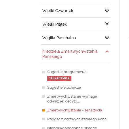
Wielki Czwartek
Wielki Piątek
Wigilia Paschalna
Niedziela Zmartwychwstania
Pańskiego
Sugestie programowe
CAŁY ARTYKUŁ
Sugestie słuchacza
Zmartwychwstanie wymaga
odważnej decyzji...
Zmartwychwstanie - sens życia
Radość zmartwychwstałego Pana
Nieprawdopodobne historie