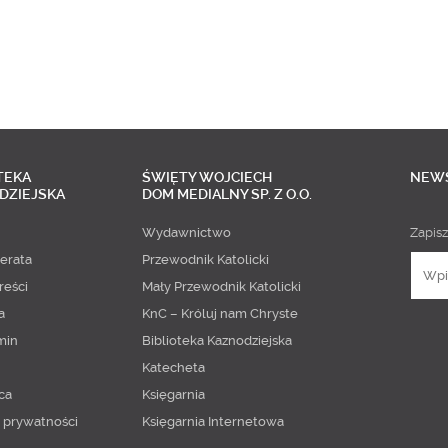
TEKA
ŚWIĘTY WOJCIECH
NEW
DZIEJSKA
DOM MEDIALNY SP. Z O.O.
Wydawnictwo
Zapisz
erata
Przewodnik Katolicki
reści
Mały Przewodnik Katolicki
a
KnC – Króluj nam Chryste
min
Biblioteka Kaznodziejska
Katecheta
ca
Księgarnia
a prywatności
Księgarnia Internetowa