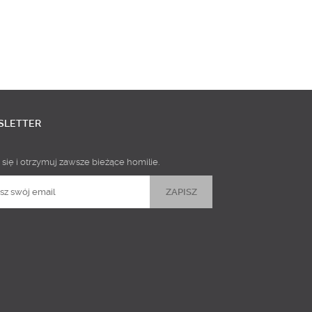
SLETTER
 się i otrzymuj zawsze bieżące homilie.