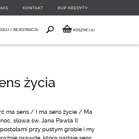
NAS
KONTAKT
KUP KREDYTY
0
OGUJ / REJESTRACJA
KOSZYK
(
)
ens życia
rć ma sens / I ma sens życie / Ma
anoc, słowa św. Jana Pawła II
postołami przy pustym grobie i my
aźnie prawdę, która nadaje sens