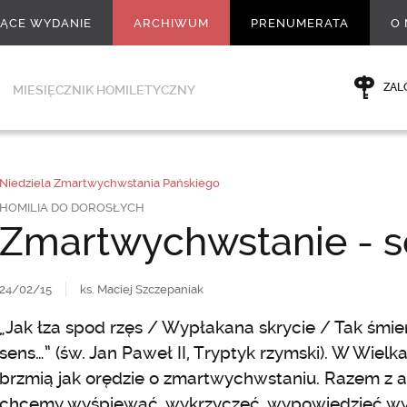
ŻĄCE WYDANIE
ARCHIWUM
PRENUMERATA
O 
ZAL
MIESIĘCZNIK HOMILETYCZNY
Niedziela Zmartwychwstania Pańskiego
HOMILIA DO DOROSŁYCH
Zmartwychwstanie - s
24/02/15
ks. Maciej Szczepaniak
„Jak łza spod rzęs / Wypłakana skrycie / Tak śmie
sens…” (św. Jan Paweł II, Tryptyk rzymski). W Wielk
brzmią jak orędzie o zmartwychwstaniu. Razem z a
chcemy wyśpiewać, wykrzyczeć, wypowiedzieć wyr