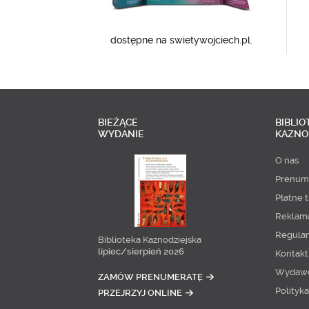
dostępne na swietywojciech.pl.
BIEŻĄCE
BIBLIO
WYDANIE
KAZNO
O nas
Prenum
Płatne t
Reklam
Regula
Biblioteka Kaznodziejska
lipiec/sierpień 2026
Kontakt
Wydaw
ZAMÓW PRENUMERATĘ
Polityk
PRZEJRZYJ ONLINE