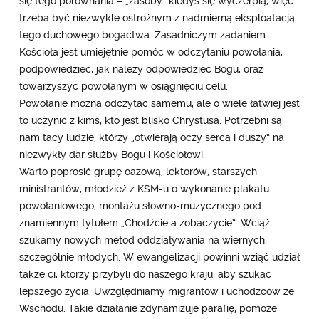
się tego porównania – „zasoby” kiedyś się wyczerpią, więc
trzeba być niezwykle ostrożnym z nadmierną eksploatacją
tego duchowego bogactwa. Zasadniczym zadaniem
Kościoła jest umiejętnie pomóc w odczytaniu powołania,
podpowiedzieć, jak należy odpowiedzieć Bogu, oraz
towarzyszyć powołanym w osiągnięciu celu.
Powołanie można odczytać samemu, ale o wiele łatwiej jest
to uczynić z kimś, kto jest blisko Chrystusa. Potrzebni są
nam tacy ludzie, którzy „otwierają oczy serca i duszy” na
niezwykły dar służby Bogu i Kościołowi.
Warto poprosić grupę oazową, lektorów, starszych
ministrantów, młodzież z KSM-u o wykonanie plakatu
powołaniowego, montażu słowno-muzycznego pod
znamiennym tytułem „Chodźcie a zobaczycie”. Wciąż
szukamy nowych metod oddziaływania na wiernych,
szczególnie młodych. W ewangelizacji powinni wziąć udział
także ci, którzy przybyli do naszego kraju, aby szukać
lepszego życia. Uwzględniamy migrantów i uchodźców ze
Wschodu. Takie działanie zdynamizuje parafię, pomoże