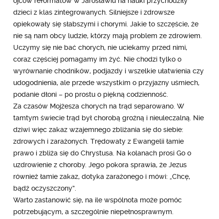
ojców reformatów w Jarosławiu na nauki przychodziły
dzieci z klas zintegrowanych. Silniejsze i zdrowsze
opiekowały się słabszymi i chorymi. Jakie to szczęście, że
nie są nam obcy ludzie, którzy mają problem ze zdrowiem.
Uczymy się nie bać chorych, nie uciekamy przed nimi,
coraz częściej pomagamy im żyć. Nie chodzi tylko o
wyrównanie chodników, podjazdy i wszelkie ułatwienia czy
udogodnienia, ale przede wszystkim o przyjazny uśmiech,
podanie dłoni – po prostu o piękną codzienność.
Za czasów Mojżesza chorych na trąd separowano. W
tamtym świecie trąd był chorobą groźną i nieuleczalną. Nie
dziwi więc zakaz wzajemnego zbliżania się do siebie:
zdrowych i zarażonych. Trędowaty z Ewangelii łamie
prawo i zbliża się do Chrystusa. Na kolanach prosi Go o
uzdrowienie z choroby. Jego pokora sprawia, że Jezus
również łamie zakaz, dotyka zarażonego i mówi: „Chcę,
bądź oczyszczony”.
Warto zastanowić się, na ile wspólnota może pomóc
potrzebującym, a szczególnie niepełnosprawnym.