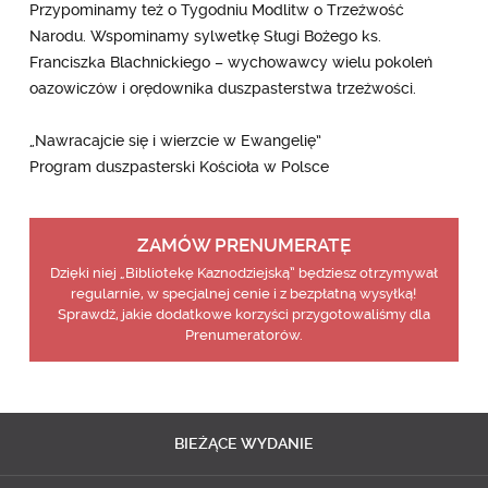
Przypominamy też o Tygodniu Modlitw o Trzeźwość
Narodu. Wspominamy sylwetkę Sługi Bożego ks.
Franciszka Blachnickiego – wychowawcy wielu pokoleń
oazowiczów i orędownika duszpasterstwa trzeźwości.
„Nawracajcie się i wierzcie w Ewangelię”
Program duszpasterski Kościoła w Polsce
ZAMÓW PRENUMERATĘ
Dzięki niej „Bibliotekę Kaznodziejską” będziesz otrzymywał
regularnie, w specjalnej cenie i z bezpłatną wysyłką!
Sprawdź, jakie dodatkowe korzyści przygotowaliśmy dla
Prenumeratorów.
BIEŻĄCE
WYDANIE