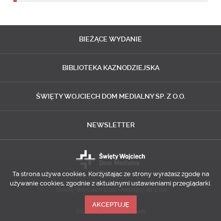
BIEŻĄCE
WYDANIE
BIBLIOTEKA
KAZNODZIEJSKA
ŚWIĘTY WOJCIECH
DOM MEDIALNY SP. Z O.O.
NEWSLETTER
Ta strona używa cookies. Korzystając ze strony wyrażasz zgodę na
używanie cookies, zgodnie z aktualnymi ustawieniami przeglądarki.
Copyright © 2014-2018
Święty Wojciech Dom Medialny sp. z o.o.
AKCEPTUJĘ
Realizacja
Predictes.com