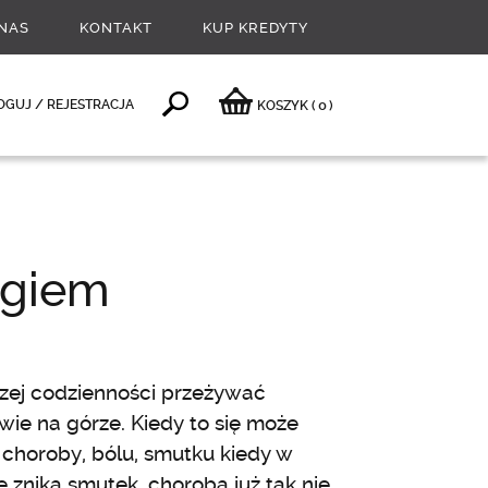
NAS
KONTAKT
KUP KREDYTY
0
OGUJ / REJESTRACJA
KOSZYK
(
)
ogiem
szej codzienności przeżywać
ie na górze. Kiedy to się może
choroby, bólu, smutku kiedy w
e znika smutek, choroba już tak nie