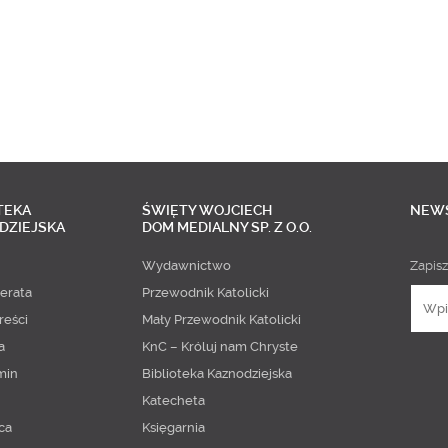
TEKA
ŚWIĘTY WOJCIECH
NEW
DZIEJSKA
DOM MEDIALNY SP. Z O.O.
Wydawnictwo
Zapisz
erata
Przewodnik Katolicki
reści
Mały Przewodnik Katolicki
a
KnC – Króluj nam Chryste
min
Biblioteka Kaznodziejska
Katecheta
ca
Księgarnia