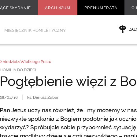
ŻĄCE WYDANIE
ARCHIWUM
PRENUMERATA
O 
ZAL
MIESIĘCZNIK HOMILETYCZNY
2 niedziela Wielkiego Postu
HOMILIA DO DZIECI
Pogłębienie więzi z B
28/01/16
ks. Dariusz Zuber
Pan Jezus uczy nas również, że i my możemy w na
niezwykłe spotkania z Bogiem podobnie jak uczniow
wydarzyć? Spróbujcie sobie przypomnieć sytuację 
trakcie modlitwy dzieje się coś niezwykłego – nagl