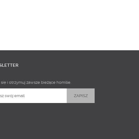
SLETTER
 się i otrzymuj zawsze bieżące homilie.