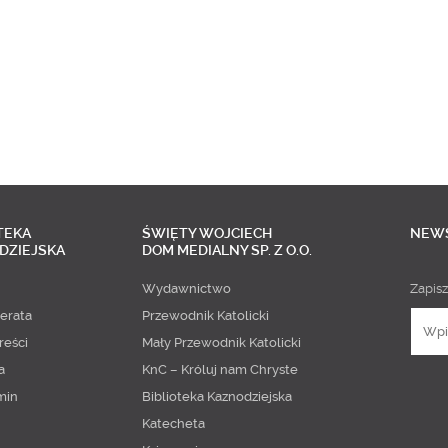
TEKA
ŚWIĘTY WOJCIECH
NEW
DZIEJSKA
DOM MEDIALNY SP. Z O.O.
Wydawnictwo
Zapisz
erata
Przewodnik Katolicki
reści
Mały Przewodnik Katolicki
a
KnC – Króluj nam Chryste
min
Biblioteka Kaznodziejska
Katecheta