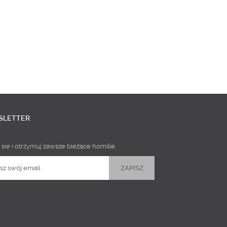
SLETTER
 się i otrzymuj zawsze bieżące homilie.