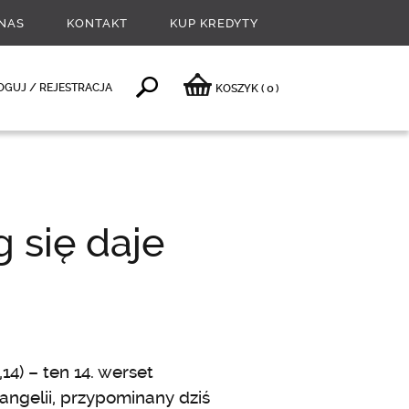
NAS
KONTAKT
KUP KREDYTY
0
OGUJ / REJESTRACJA
KOSZYK
(
)
 się daje
14) – ten 14. werset
ngelii, przypominany dziś