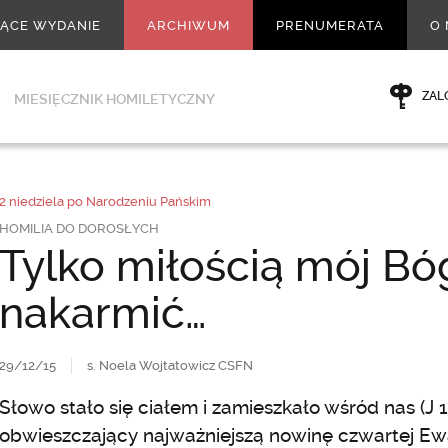
ŻĄCE WYDANIE
ARCHIWUM
PRENUMERATA
O 
ZAL
MIESIĘCZNIK HOMILETYCZNY
2 niedziela po Narodzeniu Pańskim
HOMILIA DO DOROSŁYCH
Tylko miłością mój Bóg
nakarmić…
29/12/15
s. Noela Wojtatowicz CSFN
Słowo stało się ciałem i zamieszkało wśród nas (J 1,
obwieszczający najważniejszą nowinę czwartej Ewa