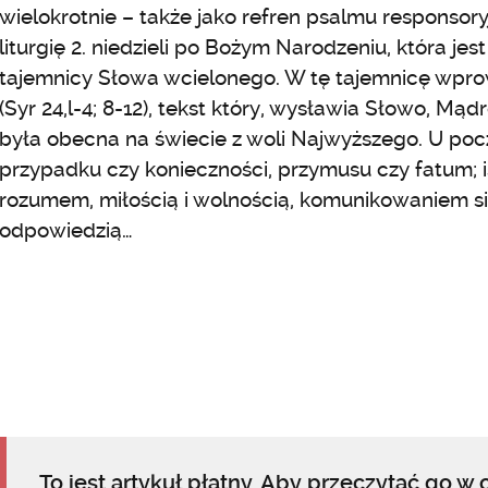
wielokrotnie – także jako refren psalmu responsor
liturgię 2. niedzieli po Bożym Narodzeniu, która j
tajemnicy Słowa wcielonego. W tę tajemnicę wpro
(Syr 24,l-4; 8-12), tekst który, wysławia Słowo, Mą
była obecna na świecie z woli Najwyższego. U po
przypadku czy konieczności, przymusu czy fatum; ist
rozumem, miłością i wolnością, komunikowaniem się
odpowiedzią…
To jest artykuł płatny. Aby przeczytać go w c