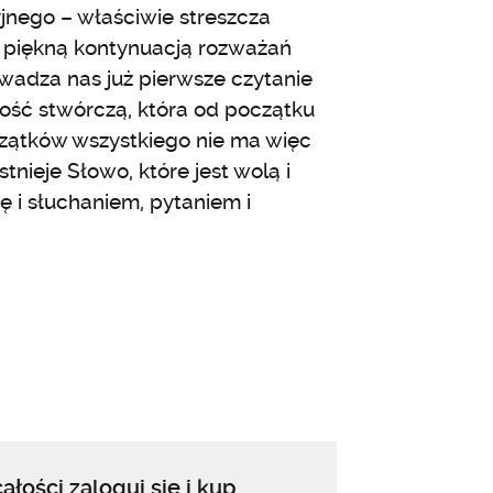
yjnego – właściwie streszcza
est piękną kontynuacją rozważań
wadza nas już pierwsze czytanie
drość stwórczą, która od początku
czątków wszystkiego nie ma więc
nieje Słowo, które jest wolą i
 i słuchaniem, pytaniem i
ałości zaloguj się i kup