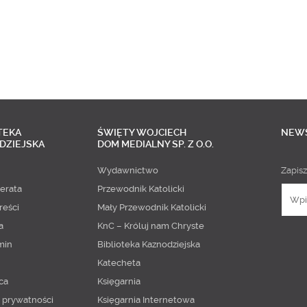
TEKA
ŚWIĘTY WOJCIECH
NEW
DZIEJSKA
DOM MEDIALNY SP. Z O.O.
Wydawnictwo
Zapisz
erata
Przewodnik Katolicki
reści
Mały Przewodnik Katolicki
a
KnC – Króluj nam Chryste
min
Biblioteka Kaznodziejska
Katecheta
ca
Księgarnia
a prywatności
Księgarnia Internetowa