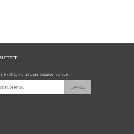
SLETTER
 się i otrzymuj zawsze bieżące homilie.