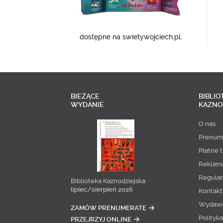
dostępne na swietywojciech.pl.
BIEŻĄCE
BIBLIO
WYDANIE
KAZNO
O nas
Prenum
Płatne t
Reklam
Regula
Biblioteka Kaznodziejska
lipiec/sierpień 2026
Kontakt
Wydaw
ZAMÓW PRENUMERATĘ
Polityk
PRZEJRZYJ ONLINE