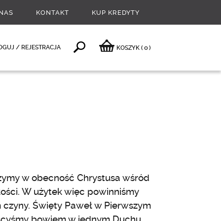
NAS
KONTAKT
KUP KREDYTY
0
OGUJ / REJESTRACJA
KOSZYK
(
)
ierzymy w obecność Chrystusa wśród
łości. W użytek więc powinniśmy
m czyny. Święty Paweł w Pierwszym
szyscyśmy bowiem w jednym Duchu