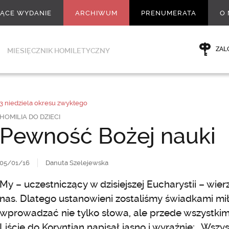
ŻĄCE WYDANIE
ARCHIWUM
PRENUMERATA
O 
ZAL
MIESIĘCZNIK HOMILETYCZNY
3 niedziela okresu zwykłego
HOMILIA DO DZIECI
Pewność Bożej nauki
05/01/16
Danuta Szelejewska
My – uczestniczący w dzisiejszej Eucharystii – w
nas. Dlatego ustanowieni zostaliśmy świadkami mi
wprowadzać nie tylko słowa, ale przede wszystki
Liście do Koryntian napisał jasno i wyraźnie: „W