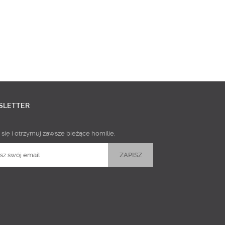
SLETTER
 się i otrzymuj zawsze bieżące homilie.