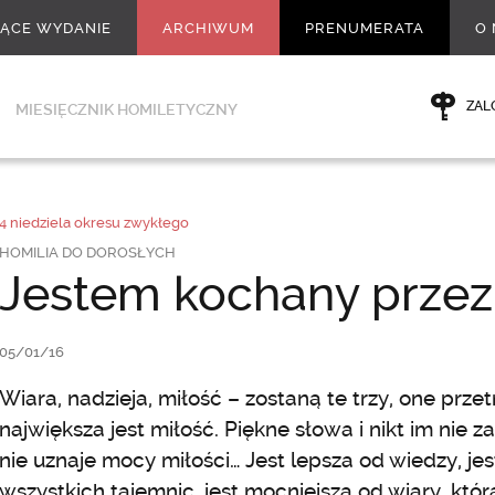
ŻĄCE WYDANIE
ARCHIWUM
PRENUMERATA
O 
ZAL
MIESIĘCZNIK HOMILETYCZNY
4 niedziela okresu zwykłego
HOMILIA DO DOROSŁYCH
Jestem kochany prze
05/01/16
Wiara, nadzieja, miłość – zostaną te trzy, one przet
największa jest miłość. Piękne słowa i nikt im nie z
nie uznaje mocy miłości… Jest lepsza od wiedzy, je
wszystkich tajemnic, jest mocniejsza od wiary, któr