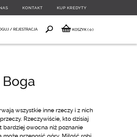
NAS
KONTAKT
KUP KREDYTY
0
OGUJ / REJESTRACJA
KOSZYK
(
)
z Boga
rwają wszystkie inne rzeczy i z nich
aprzeczy. Rzeczywiście, kto dzisiaj
st bardziej owocna niż poznanie
a może przenosić góry. Miłość robi