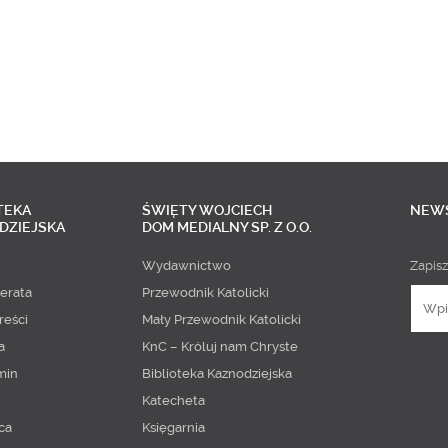
TEKA
ŚWIĘTY WOJCIECH
NEW
DZIEJSKA
DOM MEDIALNY SP. Z O.O.
Wydawnictwo
Zapisz
erata
Przewodnik Katolicki
reści
Mały Przewodnik Katolicki
a
KnC – Króluj nam Chryste
min
Biblioteka Kaznodziejska
Katecheta
ca
Księgarnia