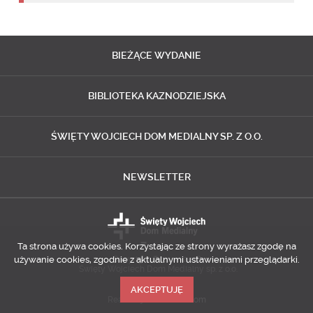
BIEŻĄCE
WYDANIE
BIBLIOTEKA
KAZNODZIEJSKA
ŚWIĘTY WOJCIECH
DOM MEDIALNY SP. Z O.O.
NEWSLETTER
Ta strona używa cookies. Korzystając ze strony wyrażasz zgodę na
używanie cookies, zgodnie z aktualnymi ustawieniami przeglądarki.
Copyright © 2014-2018
Święty Wojciech Dom Medialny sp. z o.o.
AKCEPTUJĘ
Realizacja
Predictes.com