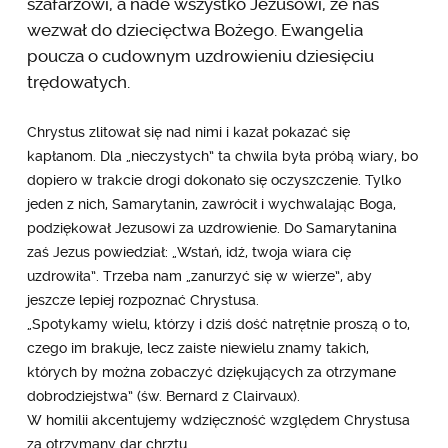
szafarzowi, a nade wszystko Jezusowi, że nas
wezwał do dziecięctwa Bożego. Ewangelia
poucza o cudownym uzdrowieniu dziesięciu
trędowatych.
Chrystus zlitował się nad nimi i kazał pokazać się
kapłanom. Dla „nieczystych” ta chwila była próbą wiary, bo
dopiero w trakcie drogi dokonało się oczyszczenie. Tylko
jeden z nich, Samarytanin, zawrócił i wychwalając Boga,
podziękował Jezusowi za uzdrowienie. Do Samarytanina
zaś Jezus powiedział: „Wstań, idź, twoja wiara cię
uzdrowiła”. Trzeba nam „zanurzyć się w wierze”, aby
jeszcze lepiej rozpoznać Chrystusa.
„Spotykamy wielu, którzy i dziś dość natrętnie proszą o to,
czego im brakuje, lecz zaiste niewielu znamy takich,
których by można zobaczyć dziękujących za otrzymane
dobrodziejstwa” (św. Bernard z Clairvaux).
W homilii akcentujemy wdzięczność względem Chrystusa
za otrzymany dar chrztu.