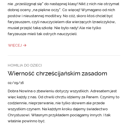
nie „prześlizgnął się” do następnej klasy! Nikt z nich nie otrzymał
dobrej oceny „na piękne oczy”. Co więcej! Wymagano od nich
postów i nieustannej modlitwy. No cóż, skoro ktoś chciał być
faryzeuszem, czyli nauczycielem dla wierzących Izraelczyków,
musiał przejść taką szkołę. Nie było rady! Ale nie tylko
faryzeusze mieli tak ostrych nauczycieli.
WIĘCEJ
HOMILIA DO DZIECI
Wierność chrześcijańskim zasadom
02/09/16
Dobra Nowina o zbawieniu dotyczy wszystkich. Adresatem jest
więc każdy z nas. Od chwili chrztu idziemy za Panem. Czynimy to
codziennie, nieprzerwanie, nie tylko słowem ale przede
wszystkim czynem. Na każdym kroku dajemy świadectwo
Chrystusowi. Własnym przykładem pociągamy innych. I tak
właśnie powinno być.