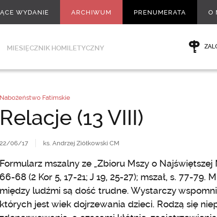
ŻĄCE WYDANIE
ARCHIWUM
PRENUMERATA
O 
ZAL
MIESIĘCZNIK HOMILETYCZNY
Nabożeństwo Fatimskie
Relacje (13 VIII)
22/06/17
ks. Andrzej Ziółkowski CM
Formularz mszalny ze „Zbioru Mszy o Najświętszej Ma
66-68 (2 Kor 5, 17-21; J 19, 25-27); mszał, s. 77-79.
między ludźmi są dość trudne. Wystarczy wspomni
których jest wiek dojrzewania dzieci. Rodzą się nie