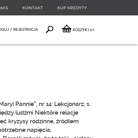
NAS
KONTAKT
KUP KREDYTY
0
OGUJ / REJESTRACJA
KOSZYK
(
)
ryi Pannie”, nr 14: Lekcjonarz, s.
 Między ludźmi Niektóre relacje
eć kryzysy rodzinne, źródłem
potrzebne napięcia,