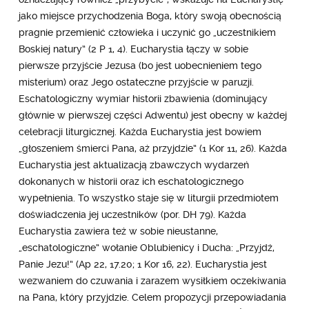
jako miejsce przychodzenia Boga, który swoją obecnością
pragnie przemienić człowieka i uczynić go „uczestnikiem
Boskiej natury” (2 P 1, 4). Eucharystia łączy w sobie
pierwsze przyjście Jezusa (bo jest uobecnieniem tego
misterium) oraz Jego ostateczne przyjście w paruzji.
Eschatologiczny wymiar historii zbawienia (dominujący
głównie w pierwszej części Adwentu) jest obecny w każdej
celebracji liturgicznej. Każda Eucharystia jest bowiem
„głoszeniem śmierci Pana, aż przyjdzie” (1 Kor 11, 26). Każda
Eucharystia jest aktualizacją zbawczych wydarzeń
dokonanych w historii oraz ich eschatologicznego
wypełnienia. To wszystko staje się w liturgii przedmiotem
doświadczenia jej uczestników (por. DH 79). Każda
Eucharystia zawiera też w sobie nieustanne,
„eschatologiczne” wołanie Oblubienicy i Ducha: „Przyjdź,
Panie Jezu!” (Ap 22, 17.20; 1 Kor 16, 22). Eucharystia jest
wezwaniem do czuwania i zarazem wysiłkiem oczekiwania
na Pana, który przyjdzie. Celem propozycji przepowiadania