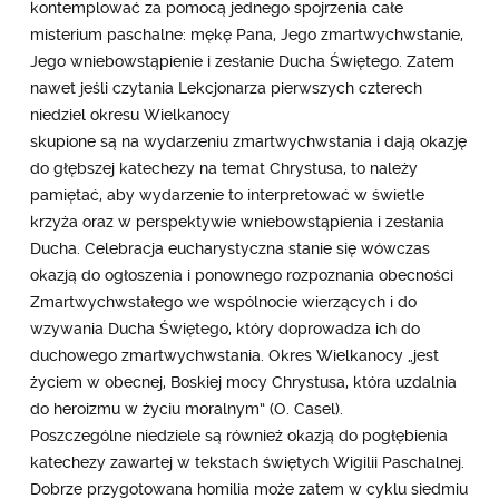
kontemplować za pomocą jednego spojrzenia całe
misterium paschalne: mękę Pana, Jego zmartwychwstanie,
Jego wniebowstąpienie i zesłanie Ducha Świętego. Zatem
nawet jeśli czytania Lekcjonarza pierwszych czterech
niedziel okresu Wielkanocy
skupione są na wydarzeniu zmartwychwstania i dają okazję
do głębszej katechezy na temat Chrystusa, to należy
pamiętać, aby wydarzenie to interpretować w świetle
krzyża oraz w perspektywie wniebowstąpienia i zesłania
Ducha. Celebracja eucharystyczna stanie się wówczas
okazją do ogłoszenia i ponownego rozpoznania obecności
Zmartwychwstałego we wspólnocie wierzących i do
wzywania Ducha Świętego, który doprowadza ich do
duchowego zmartwychwstania. Okres Wielkanocy „jest
życiem w obecnej, Boskiej mocy Chrystusa, która uzdalnia
do heroizmu w życiu moralnym” (O. Casel).
Poszczególne niedziele są również okazją do pogłębienia
katechezy zawartej w tekstach świętych Wigilii Paschalnej.
Dobrze przygotowana homilia może zatem w cyklu siedmiu