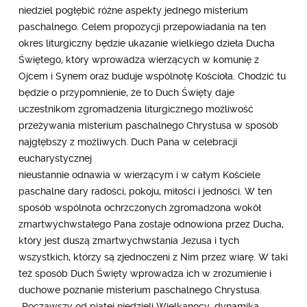
niedziel pogłębić różne aspekty jednego misterium
paschalnego. Celem propozycji przepowiadania na ten
okres liturgiczny będzie ukazanie wielkiego dzieła Ducha
Świętego, który wprowadza wierzących w komunię z
Ojcem i Synem oraz buduje wspólnotę Kościoła. Chodzić tu
będzie o przypomnienie, że to Duch Święty daje
uczestnikom zgromadzenia liturgicznego możliwość
przeżywania misterium paschalnego Chrystusa w sposób
najgłębszy z możliwych. Duch Pana w celebracji
eucharystycznej
nieustannie odnawia w wierzącym i w całym Kościele
paschalne dary radości, pokoju, miłości i jedności. W ten
sposób wspólnota ochrzczonych zgromadzona wokół
zmartwychwstałego Pana zostaje odnowiona przez Ducha,
który jest duszą zmartwychwstania Jezusa i tych
wszystkich, którzy są zjednoczeni z Nim przez wiarę. W taki
też sposób Duch Święty wprowadza ich w zrozumienie i
duchowe poznanie misterium paschalnego Chrystusa.
„Począwszy od piątej niedzieli Wielkanocy, dynamika