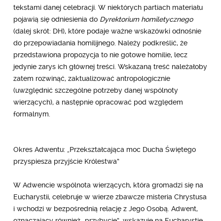
tekstami danej celebracji. W niektórych partiach materiału
pojawią się odniesienia do
Dyrektorium homiletycznego
(dalej skrót: DH), które podaje ważne wskazówki odnośnie
do przepowiadania homilijnego. Należy podkreślić, że
przedstawiona propozycja to nie gotowe homilie, lecz
jedynie zarys ich głównej treści. Wskazaną treść należałoby
zatem rozwinąć, zaktualizować antropologicznie
(uwzględnić szczególne potrzeby danej wspólnoty
wierzących), a następnie opracować pod względem
formalnym.
Okres Adwentu: „Przekształcająca moc Ducha Świętego
przyspiesza przyjście Królestwa”
W Adwencie wspólnota wierzących, która gromadzi się na
Eucharystii, celebruje w wierze zbawcze misteria Chrystusa
i wchodzi w bezpośrednią relację z Jego Osobą. Adwent,
oznaczający również „przybycie”, wskazuje na Eucharystię