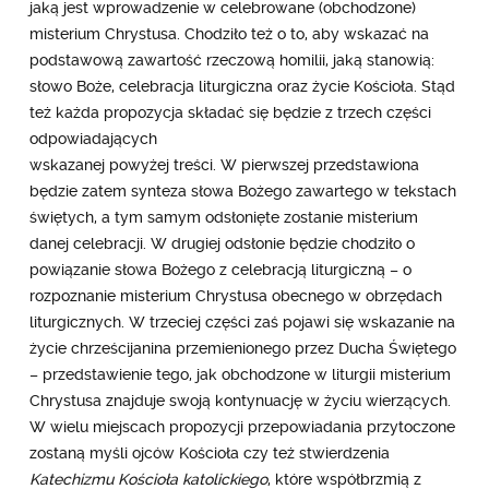
jaką jest wprowadzenie w celebrowane (obchodzone)
misterium Chrystusa. Chodziło też o to, aby wskazać na
podstawową zawartość rzeczową homilii, jaką stanowią:
słowo Boże, celebracja liturgiczna oraz życie Kościoła. Stąd
też każda propozycja składać się będzie z trzech części
odpowiadających
wskazanej powyżej treści. W pierwszej przedstawiona
będzie zatem synteza słowa Bożego zawartego w tekstach
świętych, a tym samym odsłonięte zostanie misterium
danej celebracji. W drugiej odsłonie będzie chodziło o
powiązanie słowa Bożego z celebracją liturgiczną – o
rozpoznanie misterium Chrystusa obecnego w obrzędach
liturgicznych. W trzeciej części zaś pojawi się wskazanie na
życie chrześcijanina przemienionego przez Ducha Świętego
– przedstawienie tego, jak obchodzone w liturgii misterium
Chrystusa znajduje swoją kontynuację w życiu wierzących.
W wielu miejscach propozycji przepowiadania przytoczone
zostaną myśli ojców Kościoła czy też stwierdzenia
Katechizmu Kościoła katolickiego
, które współbrzmią z