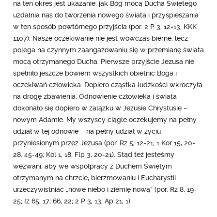
na ten okres jest ukazanie, jak Bóg mocą Ducha Świętego
uzdalnia nas do tworzenia nowego świata i przyspieszania
w ten sposób powtórnego przyjścia (por. 2 P 3, 12-13; KKK
1107). Nasze oczekiwanie nie jest wówczas bierne, lecz
polega na czynnym zaangażowaniu się w przemianę świata
mocą otrzymanego Ducha. Pierwsze przyjście Jezusa nie
spełniło jeszcze bowiem wszystkich obietnic Boga i
oczekiwań człowieka. Dopiero cząstka ludzkości wkroczyła
na drogę zbawienia. Odnowienie człowieka i świata
dokonało się dopiero w zalążku w Jezusie Chrystusie –
nowym Adamie. My wszyscy ciągle oczekujemy na pełny
udział w tej odnowie – na pełny udział w życiu
przyniesionym przez Jezusa (por. Rz 5, 12-21; 1 Kor 15, 20-
28. 45-49; Kol 1, 18; Flp 3, 20-21). Stąd też jesteśmy
wezwani, aby we współpracy z Duchem Świętym
otrzymanym na chrzcie, bierzmowaniu i Eucharystii
urzeczywistniać „nowe niebo i ziemię nową” (por. Rz 8, 19-
25; Iz 65, 17; 66, 22; 2 P 3, 13; Ap 21, 1).