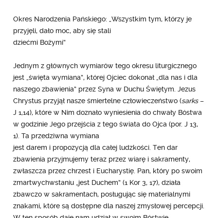
Okres Narodzenia Pańskiego: „Wszystkim tym, którzy je
przyjęli, dało moc, aby się stali
dziećmi Bożymi”
Jednym z głównych wymiarów tego okresu liturgicznego
jest „święta wymiana”, której Ojciec dokonał „dla nas i dla
naszego zbawienia” przez Syna w Duchu Świętym. Jezus
Chrystus przyjął nasze śmiertelne człowieczeństwo (
sarks
–
J 1,14), które w Nim doznało wyniesienia do chwały Bóstwa
w godzinie Jego przejścia z tego świata do Ojca (por. J 13,
1). Ta przedziwna wymiana
jest darem i propozycją dla całej ludzkości. Ten dar
zbawienia przyjmujemy teraz przez wiarę i sakramenty,
zwłaszcza przez chrzest i Eucharystię. Pan, który po swoim
zmartwychwstaniu „jest Duchem” (1 Kor 3, 17), działa
zbawczo w sakramentach, posługując się materialnymi
znakami, które są dostępne dla naszej zmysłowej percepcji.
W ten sposób daje nam udział w swoim Bóstwie