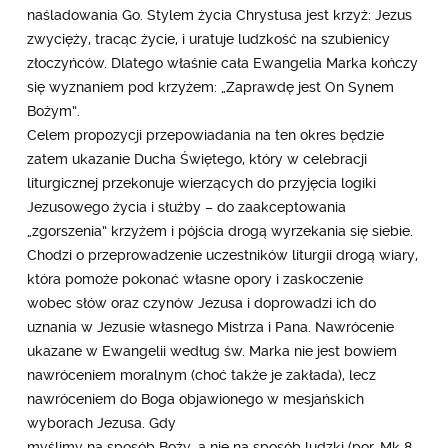
naśladowania Go. Stylem życia Chrystusa jest krzyż: Jezus
zwycięży, tracąc życie, i uratuje ludzkość na szubienicy
złoczyńców. Dlatego właśnie cała Ewangelia Marka kończy
się wyznaniem pod krzyżem: „Zaprawdę jest On Synem
Bożym”.
Celem propozycji przepowiadania na ten okres będzie
zatem ukazanie Ducha Świętego, który w celebracji
liturgicznej przekonuje wierzących do przyjęcia logiki
Jezusowego życia i służby – do zaakceptowania
„zgorszenia” krzyżem i pójścia drogą wyrzekania się siebie.
Chodzi o przeprowadzenie uczestników liturgii drogą wiary,
która pomoże pokonać własne opory i zaskoczenie
wobec słów oraz czynów Jezusa i doprowadzi ich do
uznania w Jezusie własnego Mistrza i Pana. Nawrócenie
ukazane w Ewangelii według św. Marka nie jest bowiem
nawróceniem moralnym (choć także je zakłada), lecz
nawróceniem do Boga objawionego w mesjańskich
wyborach Jezusa. Gdy
myślimy na sposób Boży, a nie na sposób ludzki (por. Mk 8,