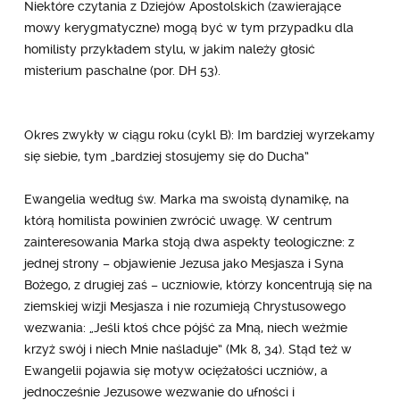
Niektóre czytania z Dziejów Apostolskich (zawierające
mowy kerygmatyczne) mogą być w tym przypadku dla
homilisty przykładem stylu, w jakim należy głosić
misterium paschalne (por. DH 53).
Okres zwykły w ciągu roku (cykl B): Im bardziej wyrzekamy
się siebie, tym „bardziej stosujemy się do Ducha”
Ewangelia według św. Marka ma swoistą dynamikę, na
którą homilista powinien zwrócić uwagę. W centrum
zainteresowania Marka stoją dwa aspekty teologiczne: z
jednej strony – objawienie Jezusa jako Mesjasza i Syna
Bożego, z drugiej zaś – uczniowie, którzy koncentrują się na
ziemskiej wizji Mesjasza i nie rozumieją Chrystusowego
wezwania: „Jeśli ktoś chce pójść za Mną, niech weźmie
krzyż swój i niech Mnie naśladuje” (Mk 8, 34). Stąd też w
Ewangelii pojawia się motyw ociężałości uczniów, a
jednocześnie Jezusowe wezwanie do ufności i