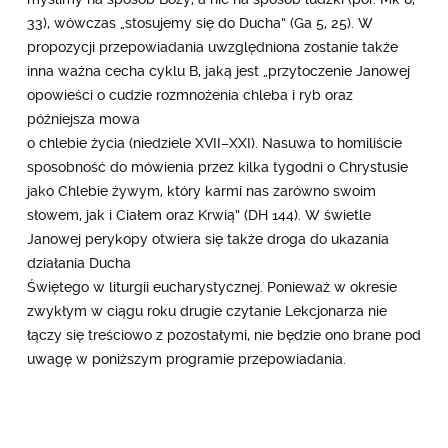
33), wówczas „stosujemy się do Ducha” (Ga 5, 25). W
propozycji przepowiadania uwzględniona zostanie także
inna ważna cecha cyklu B, jaką jest „przytoczenie Janowej
opowieści o cudzie rozmnożenia chleba i ryb oraz
późniejsza mowa
o chlebie życia (niedziele XVII–XXI). Nasuwa to homiliście
sposobność do mówienia przez kilka tygodni o Chrystusie
jako Chlebie żywym, który karmi nas zarówno swoim
słowem, jak i Ciałem oraz Krwią” (DH 144). W świetle
Janowej perykopy otwiera się także droga do ukazania
działania Ducha
Świętego w liturgii eucharystycznej. Ponieważ w okresie
zwykłym w ciągu roku drugie czytanie Lekcjonarza nie
łączy się treściowo z pozostałymi, nie będzie ono brane pod
uwagę w poniższym programie przepowiadania.