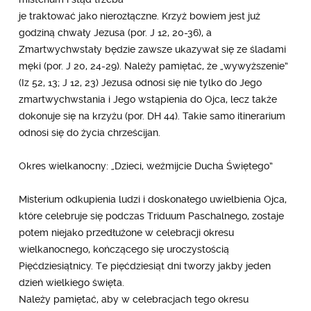
je traktować jako nierozłączne. Krzyż bowiem jest już
godziną chwały Jezusa (por. J 12, 20-36), a
Zmartwychwstały będzie zawsze ukazywał się ze śladami
męki (por. J 20, 24-29). Należy pamiętać, że „wywyższenie”
(Iz 52, 13; J 12, 23) Jezusa odnosi się nie tylko do Jego
zmartwychwstania i Jego wstąpienia do Ojca, lecz także
dokonuje się na krzyżu (por. DH 44). Takie samo itinerarium
odnosi się do życia chrześcijan.
Okres wielkanocny: „Dzieci, weźmijcie Ducha Świętego”
Misterium odkupienia ludzi i doskonałego uwielbienia Ojca,
które celebruje się podczas Triduum Paschalnego, zostaje
potem niejako przedłużone w celebracji okresu
wielkanocnego, kończącego się uroczystością
Pięćdziesiątnicy. Te pięćdziesiąt dni tworzy jakby jeden
dzień wielkiego święta.
Należy pamiętać, aby w celebracjach tego okresu