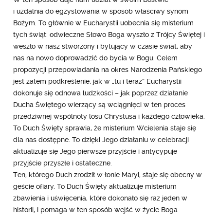
i uzdalnia do egzystowania w sposób właściwy synom
Bożym. To głównie w Eucharystii uobecnia się misterium
tych świąt: odwieczne Słowo Boga wyszło z Trójcy Świętej i
weszło w nasz stworzony i bytujący w czasie świat, aby
nas na nowo doprowadzić do bycia w Bogu. Celem
propozycji przepowiadania na okres Narodzenia Pańskiego
jest zatem podkreślenie, jak w „tu i teraz” Eucharystii
dokonuje się odnowa ludzkości – jak poprzez działanie
Ducha Świętego wierzący są wciągnięci w ten proces
przedziwnej wspólnoty losu Chrystusa i każdego człowieka.
To Duch Święty sprawia, że misterium Wcielenia staje się
dla nas dostępne. To dzięki Jego działaniu w celebracji
aktualizuje się Jego pierwsze przyjście i antycypuje
przyjście przyszłe i ostateczne.
Ten, którego Duch zrodził w łonie Maryi, staje się obecny w
geście ofiary. To Duch Święty aktualizuje misterium
zbawienia i uświęcenia, które dokonało się raz jeden w
historii, i pomaga w ten sposób wejść w życie Boga