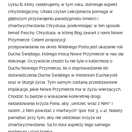
cyklu B, który celebrujemy w tym roku, dominuje aspekt
chrystologiczny. Układ czytań Lekcjonarza pomaga w
głębszym przyswojeniu paradygmatu śmierci i
zmartwychwstania Chrystusa, podkreślając w ten sposób
temat Paschy Chrystusa, w której Bóg zawarł z nami Nowe
Przymierze. Celem propozycji
przepowiadania na okres Wielkiego Postu jest ukazanie roli
Ducha Świętego, którego mocą Nowe Przymierze w nas się
dokonuje. Oczywiście chodzi tu nie tyle o katechezę o
Duchu Nowego Przymierza, ile o doprowadzenie do
doświadczenia Ducha Świętego w misterium Eucharystii
oraz w liturgii życia. Tym samym zostaną przedstawione
implikacje, jakie Nowe Przymierze ma w życiu wierzących.
Chodzić tu będzie o wskazanie konkretnej drogi
naśladowania krzyża Pana, aby „umrzeć wraz z Nim” i
razem „z Nim powstać z martwych” (por. Kol 3, 1-4). Należy
pamiętać przy tym, aby nie oddzielać krzyża od
zmartwychwstania. Są to dwa aspekty tego samego
misterium i stąd trzeba