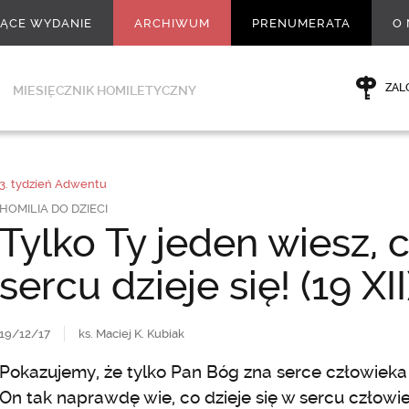
ŻĄCE WYDANIE
ARCHIWUM
PRENUMERATA
O 
ZAL
MIESIĘCZNIK HOMILETYCZNY
3. tydzień Adwentu
HOMILIA DO DZIECI
Tylko Ty jeden wiesz,
sercu dzieje się! (19 XII
19/12/17
ks. Maciej K. Kubiak
Pokazujemy, że tylko Pan Bóg zna serce człowieka (
On tak naprawdę wie, co dzieje się w sercu człow