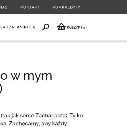
NAS
KONTAKT
KUP KREDYTY
0
OGUJ / REJESTRACJA
KOSZYK
(
)
 co w mym
)
tak jak serce Zachariasza). Tylko
ieka. Zachęcamy, aby każdy