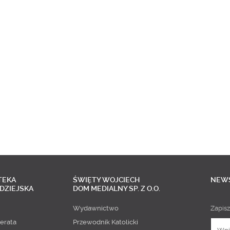
TEKA
ŚWIĘTY WOJCIECH
NEW
DZIEJSKA
DOM MEDIALNY SP. Z O.O.
Wydawnictwo
Zapisz
erata
Przewodnik Katolicki