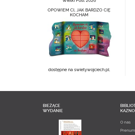
Wielki Post 2026
OPOWIEM CI, JAK BARDZO CIĘ
KOCHAM
dostępne na swietywojciech.pl.
BIEŻĄCE
BIBLIO
WYDANIE
KAZNO
O nas
Prenum