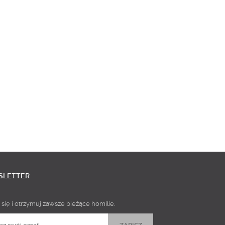
SLETTER
 się i otrzymuj zawsze bieżące homilie.