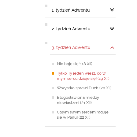
1. tydzień Adwentu
2. tydzień Adwentu
3. tydzień Adwentu
Nie boję się! (18 XII)
Tylko Ty jeden wiesz, co w
mym sercu dzieje się! (19 XII)
Wszystko sprawi Duch (20 XII)
Błogosławiona między
niewiastami (21 XII)
Całym swym sercem raduję
się w Panu! (22 XII)