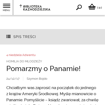
0
(
)
MENU
SPIS TREŚCI
4 niedziela Adwentu
HOMILIA DO MŁODZIEŻY
Pomarzmy o Panamie!
24/12/17
Szymon Bojdo
Chciałbym was zaprosić na początek do jednego
z krajów Ameryki Środkowej. Myślę mianowicie o
Panamie. Pomyślicie – ksiądz zwariował, za chwilę