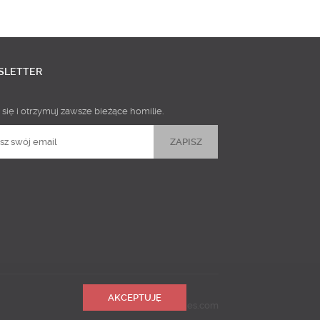
SLETTER
 się i otrzymuj zawsze bieżące homilie.
AKCEPTUJĘ
Realizacja
Predictes.com