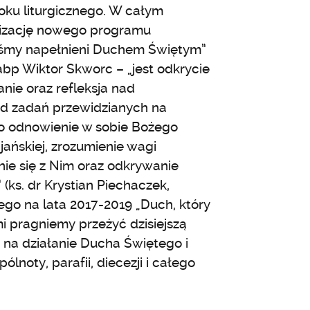
ku liturgicznego. W całym
lizację nowego programu
teśmy napełnieni Duchem Świętym”
abp Wiktor Skworc – „jest odkrycie
nie oraz refleksja nad
ód zadań przewidzianych na
a o odnowienie w sobie Bożego
ańskiej, zrozumienie wagi
nie się z Nim oraz odkrywanie
 (ks. dr Krystian Piechaczek,
ego na lata 2017-2019 „Duch, który
mi pragniemy przeżyć dzisiejszą
 na działanie Ducha Świętego i
lnoty, parafii, diecezji i całego