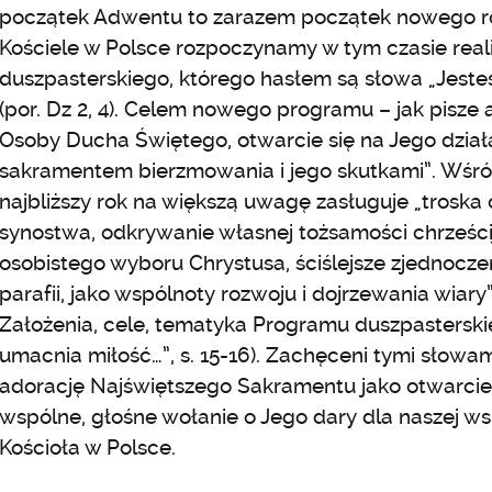
początek Adwentu to zarazem początek nowego ro
Kościele w Polsce rozpoczynamy w tym czasie rea
duszpasterskiego, którego hasłem są słowa „Jes
(por. Dz 2, 4). Celem nowego programu – jak pisze 
Osoby Ducha Świętego, otwarcie się na Jego działa
sakramentem bierzmowania i jego skutkami”. Wśr
najbliższy rok na większą uwagę zasługuje „trosk
synostwa, odkrywanie własnej tożsamości chrześcij
osobistego wyboru Chrystusa, ściślejsze zjednocze
parafii, jako wspólnoty rozwoju i dojrzewania wiary”
Założenia, cele, tematyka Programu duszpasterski
umacnia miłość…”, s. 15-16). Zachęceni tymi słowa
adorację Najświętszego Sakramentu jako otwarcie
wspólne, głośne wołanie o Jego dary dla naszej wspó
Kościoła w Polsce.