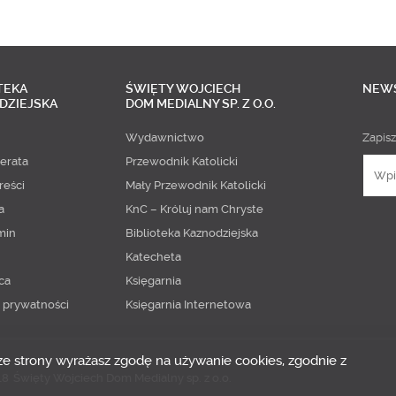
TEKA
ŚWIĘTY WOJCIECH
NEW
DZIEJSKA
DOM MEDIALNY SP. Z O.O.
Wydawnictwo
Zapisz
erata
Przewodnik Katolicki
reści
Mały Przewodnik Katolicki
a
KnC – Króluj nam Chryste
min
Biblioteka Kaznodziejska
Katecheta
ca
Księgarnia
a prywatności
Księgarnia Internetowa
 ze strony wyrażasz zgodę na używanie cookies, zgodnie z
18
Święty Wojciech Dom Medialny sp. z o.o.