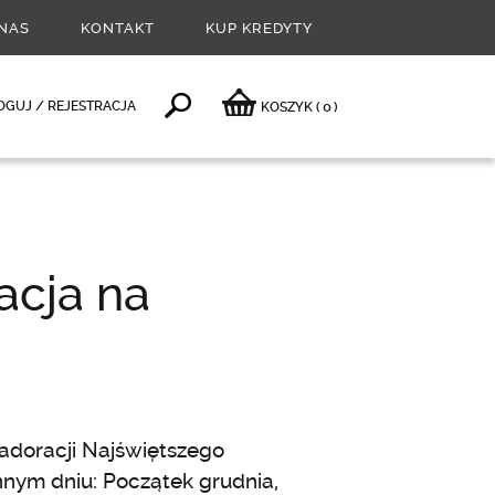
NAS
KONTAKT
KUP KREDYTY
0
OGUJ / REJESTRACJA
KOSZYK
(
)
acja na
doracji Najświętszego
nym dniu: Początek grudnia,