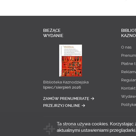
BIEŻĄCE
BIBLIO
WYDANIE
KAZNO
O nas
Prenum
Płatne t
Reklam
Regula
Biblioteka Kaznodziejska
lipiec/sierpień 2026
Kontakt
Wydaw
ZAMÓW PRENUMERATĘ
Polityk
PRZEJRZYJ ONLINE
Ta strona używa cookies. Korzystając
aktualnymi ustawieniami przeglądarki.
Copyright © 2014-20