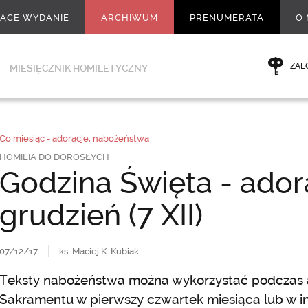
ŻĄCE WYDANIE
ARCHIWUM
PRENUMERATA
O 
ZAL
MIESIĘCZNIK HOMILETYCZNY
Co miesiąc - adoracje, nabożeństwa
HOMILIA DO DOROSŁYCH
Godzina Święta - ador
grudzień (7 XII)
07/12/17
ks. Maciej K. Kubiak
Teksty nabożeństwa można wykorzystać podczas a
Sakramentu w pierwszy czwartek miesiąca lub w in