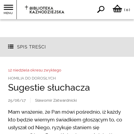
0
(
)
MENU
SPIS TREŚCI
12 niedziela okresu zwykłego
HOMILIA DO DOROSŁYCH
Sugestie słuchacza
25/06/17
Sławomir Zatwardnicki
Mam wrażenie, że Pan mówi pośrednio, iż każdy
kto będzie wiernym świadkiem głoszącym to, co
usłyszał od Niego, ryzykuje staniem się