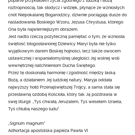
poparte przykładem życia zgodnego z ludzką i Bożą
roztropnością, tak słodycz i wdzięk, płynące ze wzniosłych
cnót Niepokalanej Bogarodzicy, dziwnie pociągają dusze do
naśladowania Boskiego Wzoru, Jezusa Chrystusa, którego
Ona była najwierniejszym obrazem.
Jest nadto rzeczą pożyteczną pamiętać o tym, że wzniosła
świętość błogosławionej Dziewicy Maryi była nie tylko
wyjątkowym darem Boskiej hojności, lecz także owocem
ustawicznej i wspaniałomyślnej uległości Jej wolnej woli
wewnętrznej natchnieniom Ducha Świętego.
Przez tę doskonałą harmonię i zgodność między łaską
Bożą, a działaniem Jej ludzkiej natury, Maryja oddała
najwyższy hołd Przenajświętszej Trójcy, a sama stała się
przesławną ozdobą Kościoła, który tak Ją pozdrawia w
swej liturgii: „Tyś chwałą Jeruzalem, Tyś weselem Izraela,
Tyś chlubą naszego ludu”.
„Signum magnum”
Adhortacja apostolska papieża Pawła VI