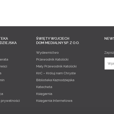
TEKA
ŚWIĘTY WOJCIECH
NEW
DZIEJSKA
DOM MEDIALNY SP. Z O.O.
Wydawnictwo
Zapisz
erata
Przewodnik Katolicki
reści
Mały Przewodnik Katolicki
a
KnC – Króluj nam Chryste
min
Biblioteka Kaznodziejska
Katecheta
ca
Księgarnia
a prywatności
Księgarnia Internetowa