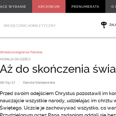
ŻĄCE WYDANIE
ARCHIWUM
PRENUMERATA
O 
ZAL
MIESIĘCZNIK HOMILETYCZNY
Wniebowstąpienie Pańskie
HOMILIA DO DZIECI
Aż do skończenia świa
28/05/17
Danuta Szelejewska
Przed swoim odejściem Chrystus pozostawił im kon
nauczajcie wszystkie narody, udzielając im chrztu w
Świętego. Uczcie je zachowywać wszystko, co wam
Przydzielonym przez Pana zadaniom oddali się bez 