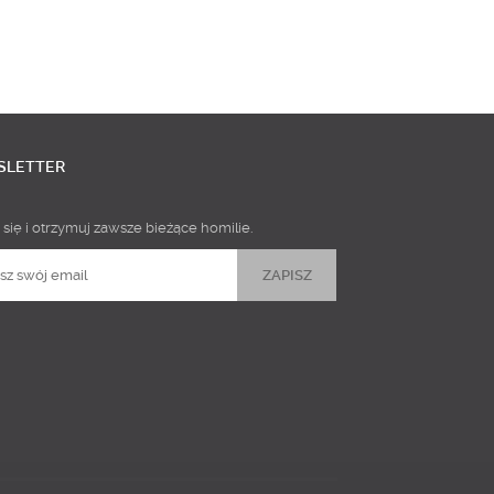
SLETTER
 się i otrzymuj zawsze bieżące homilie.