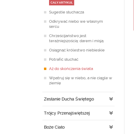
CAŁY ARTYKUŁ
Sugestie słuchacza
Odkrywać niebo we własnym
sercu
Chrześcijaństwo jest
teraźniejszością: darem i misją
Osiągnąć królestwo niebieskie
Potrafić słuchać
Aż do skończenia świata
Wpatruj się w niebo, a nie ciągle w
ziemię
Zesłanie Ducha Świętego
Trójcy Przenajświętszej
Boże Ciało