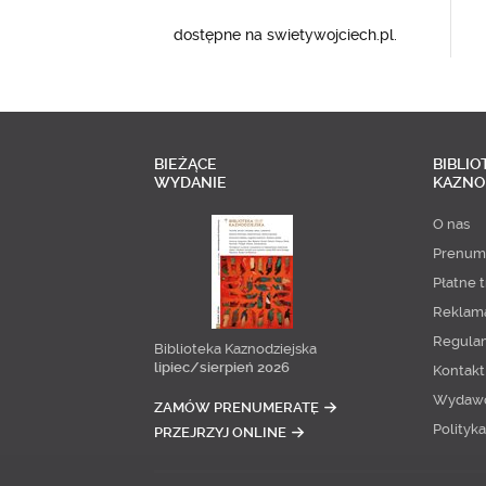
dostępne na swietywojciech.pl.
BIEŻĄCE
BIBLIO
WYDANIE
KAZNO
O nas
Prenum
Płatne t
Reklam
Regula
Biblioteka Kaznodziejska
lipiec/sierpień 2026
Kontakt
Wydaw
ZAMÓW PRENUMERATĘ
Polityk
PRZEJRZYJ ONLINE