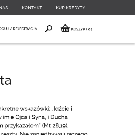
NAS
KONTAKT
KUP KREDYTY
0
OGUJ / REJESTRACJA
KOSZYK
(
)
ta
kretne wskazówki: „Idźcie i
 imię Ojca i Syna, i Ducha
 przykazałem” (Mt 28,19).
reszty. Nie zaniedbywali niczego