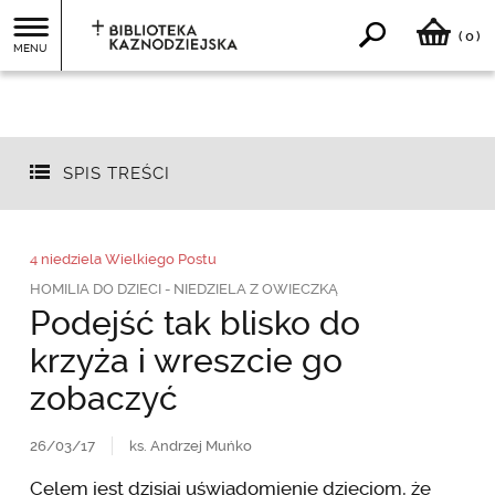
0
(
)
MENU
SPIS TREŚCI
4 niedziela Wielkiego Postu
HOMILIA DO DZIECI - NIEDZIELA Z OWIECZKĄ
Podejść tak blisko do
krzyża i wreszcie go
zobaczyć
26/03/17
ks. Andrzej Muńko
Celem jest dzisiaj uświadomienie dzieciom, że