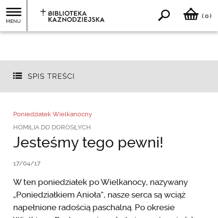
0
(
)
MENU
SPIS TREŚCI
Poniedziałek Wielkanocny
HOMILIA DO DOROSŁYCH
Jesteśmy tego pewni!
17/04/17
W ten poniedziałek po Wielkanocy, nazywany
„Poniedziałkiem Anioła”, nasze serca są wciąż
napełnione radością paschalną. Po okresie