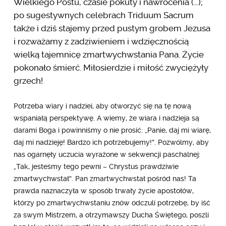
Wielkiego Postu, czasie pokuty i nawrócenia (…);
po sugestywnych celebrach Triduum Sacrum
także i dziś stajemy przed pustym grobem Jezusa
i rozważamy z zadziwieniem i wdzięcznością
wielką tajemnicę zmartwychwstania Pana. Życie
pokonało śmierć. Miłosierdzie i miłość zwyciężyły
grzech!
Potrzeba wiary i nadziei, aby otworzyć się na tę nową
wspaniałą perspektywę. A wiemy, że wiara i nadzieja są
darami Boga i powinniśmy o nie prosić: „Panie, daj mi wiarę,
daj mi nadzieję! Bardzo ich potrzebujemy!”. Pozwólmy, aby
nas ogarnęły uczucia wyrażone w sekwencji paschalnej:
„Tak, jesteśmy tego pewni – Chrystus prawdziwie
zmartwychwstał”. Pan zmartwychwstał pośród nas! Ta
prawda naznaczyła w sposób trwały życie apostołów,
którzy po zmartwychwstaniu znów odczuli potrzebę, by iść
za swym Mistrzem, a otrzymawszy Ducha Świętego, poszli