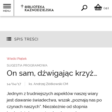
0
(
)
MENU
SPIS TREŚCI
Wielki Piątek
SUGESTIA PROGRAMOWA
On sam, dźwigając krzyż…
14/04/17
ks. Andrzej Ziółkowski CM
Jednym z trudniejszych aspektów naszej wiary
jest dawanie świadectwa, wszak „poznają nas po
czynach naszych”. Niezależnie od stopnia