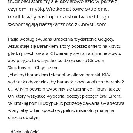
trudności staramy się, aby słowo szło w parze z
czynem i myślą. Wielkopiątkowe skupienie,
modlitewny nastrój i uczestnictwo w liturgii
wspomagają naszą łączność z Chrystusem.
Pasja według św. Jana unaocznia wydarzenia Golgoty.
Jezus staje się Barankiem, który poprzez śmierć na krzyżu
gładzi grzech świata. Otwieramy się na natchnione słowo,
aby przyjąć to wszystko, co dzieje się ze Słowem
Wcielonym – Chrystusem.
„Abel był barankiem i składał w ofierze baranki. Któż
widział kiedykolwiek, by baranek złożył w ofierze baranka?
(…). W Nim bowiem wypełniły się tajemnice i figury, tak że
On, który wszystko wypełnia, położył pieczęć” (św. Efrem).
W krótkiej homilii uwypuklić potrzebę dawania świadectwa
wiary, aby w ten sposób wypełnić misję otrzymaną na
chrzcie świętym.
„Idźcie i głoście”