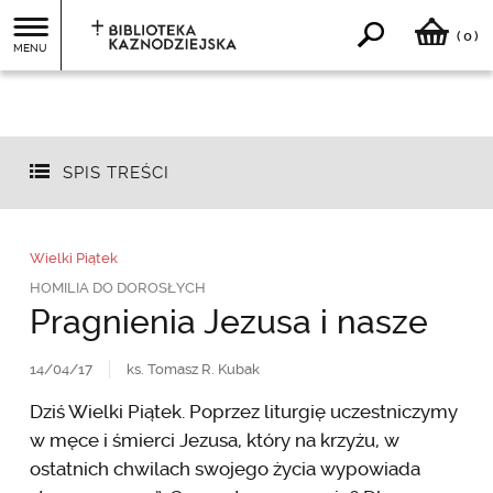
0
(
)
MENU
SPIS TREŚCI
Wielki Piątek
HOMILIA DO DOROSŁYCH
Pragnienia Jezusa i nasze
14/04/17
ks. Tomasz R. Kubak
Dziś Wielki Piątek. Poprzez liturgię uczestniczymy
w męce i śmierci Jezusa, który na krzyżu, w
ostatnich chwilach swojego życia wypowiada