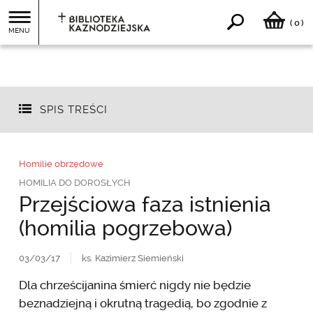
0
(
)
MENU
SPIS TREŚCI
Homilie obrzędowe
HOMILIA DO DOROSŁYCH
Przejściowa faza istnienia
(homilia pogrzebowa)
03/03/17
ks. Kazimierz Siemieński
Dla chrześcijanina śmierć nigdy nie będzie
beznadziejną i okrutną tragedią, bo zgodnie z