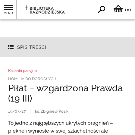
0
(
)
MENU
SPIS TREŚCI
Kazania pasyjne
HOMILIA DO DOROSŁYCH
Piłat – wzgardzona Prawda
(19 III)
19/03/17
ks. Zbigniew Kosik
To jedno z najgłębszych ukrytych pragnień –
piękne i wyniosłe w swej szlachetności ale