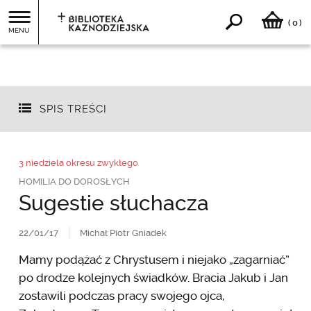
0
(
)
MENU
SPIS TREŚCI
3 niedziela okresu zwykłego
HOMILIA DO DOROSŁYCH
Sugestie słuchacza
22/01/17
Michał Piotr Gniadek
Mamy podążać z Chrystusem i niejako „zagarniać”
po drodze kolejnych świadków. Bracia Jakub i Jan
zostawili podczas pracy swojego ojca,