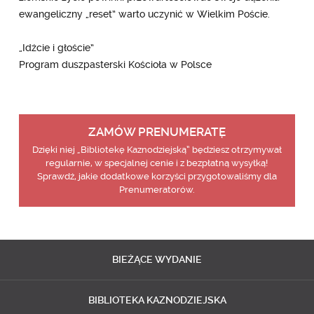
ewangeliczny „reset” warto uczynić w Wielkim Poście.
„Idźcie i głoście”
Program duszpasterski Kościoła w Polsce
ZAMÓW PRENUMERATĘ
Dzięki niej „Bibliotekę Kaznodziejską” będziesz otrzymywał
regularnie, w specjalnej cenie i z bezpłatną wysyłką!
Sprawdź, jakie dodatkowe korzyści przygotowaliśmy dla
Prenumeratorów.
BIEŻĄCE
WYDANIE
BIBLIOTEKA
KAZNODZIEJSKA