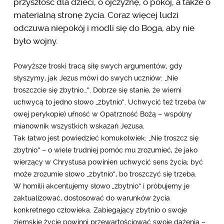
przyszłość dla dzieci, o ojczyznę, o pokój, a także o
materialną stronę życia. Coraz więcej ludzi
odczuwa niepokój i modli się do Boga, aby nie
było wojny.
Powyższe troski tracą siłę swych argumentów, gdy
słyszymy, jak Jezus mówi do swych uczniów: „Nie
troszczcie się zbytnio…”. Dobrze się stanie, że wierni
uchwycą to jedno słowo „zbytnio”. Uchwycić też trzeba (w
owej perykopie) ufność w Opatrzność Bożą – wspólny
mianownik wszystkich wskazań Jezusa.
Tak łatwo jest powiedzieć komukolwiek: „Nie troszcz się
zbytnio” – o wiele trudniej pomóc mu zrozumieć, że jako
wierzący w Chrystusa powinien uchwycić sens życia; być
może zrozumie słowo „zbytnio”, bo troszczyć się trzeba.
W homilii akcentujemy słowo „zbytnio” i próbujemy je
zaktualizować, dostosować do warunków życia
konkretnego człowieka. Zabiegający zbytnio o swoje
ziemskie życie powinni przewartościować swoje dążenia –