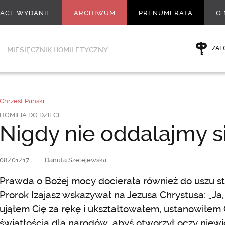
ŻĄCE WYDANIE
ARCHIWUM
PRENUMERATA
O 
ZAL
MIESIĘCZNIK HOMILETYCZNY
Chrzest Pański
HOMILIA DO DZIECI
Nigdy nie oddalajmy s
08/01/17
Danuta Szelejewska
Prawda o Bożej mocy docierała również do uszu s
Prorok Izajasz wskazywał na Jezusa Chrystusa: „Ja,
ująłem Cię za rękę i ukształtowałem, ustanowiłem 
światłością dla narodów, abyś otworzył oczy nie