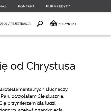
NAS
KONTAKT
KUP KREDYTY
0
OGUJ / REJESTRACJA
KOSZYK
(
)
ię od Chrystusa
tarotestamentalnych słuchaczy.
 Pan, powołałem Cię słusznie,
Cię przymierzem dla ludzi,
widomym, ażebyś z zamknięcia