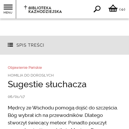
0
(
)
MENU
SPIS TREŚCI
Objawienie Pańskie
HOMILIA DO DOROSŁYCH
Sugestie słuchacza
06/01/17
Mędrcy ze Wschodu pomogą dojść do szczęścia.
Bóg wybrał ich na przewodników. Dlatego
stworzył świecący meteor. Ponadto pouczył