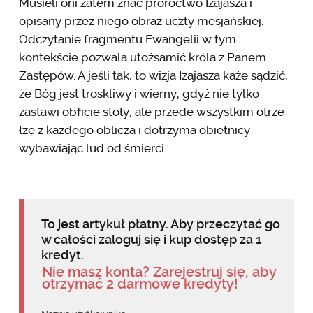
Musieli oni zatem znać proroctwo Izajasza i
opisany przez niego obraz uczty mesjańskiej.
Odczytanie fragmentu Ewangelii w tym
kontekście pozwala utożsamić króla z Panem
Zastępów. A jeśli tak, to wizja Izajasza każe sądzić,
że Bóg jest troskliwy i wierny, gdyż nie tylko
zastawi obficie stoły, ale przede wszystkim otrze
łzę z każdego oblicza i dotrzyma obietnicy
wybawiając lud od śmierci.
To jest artykuł płatny. Aby przeczytać go
w całości zaloguj się i kup dostęp za 1
kredyt.
Nie masz konta? Zarejestruj się, aby
otrzymać 2 darmowe kredyty!